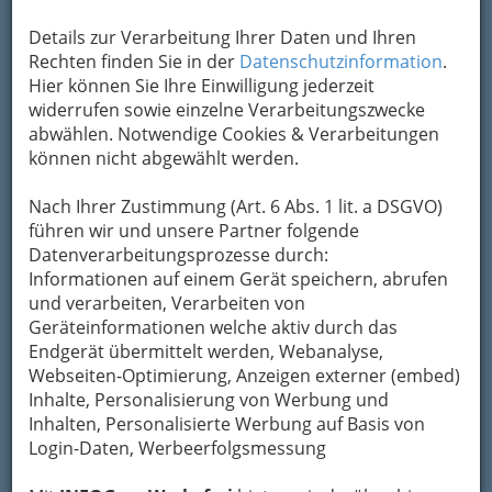
Um die Info-Graz Firmen
vor Spam-Mails zu
Details zur Verarbeitung Ihrer Daten und Ihren
bewahren
, verwenden wir an dieser Stelle zur
Rechten finden Sie in der
Datenschutzinformation
.
Übermittlung Ihrer Nachricht ein sicheres
Hier können Sie Ihre Einwilligung jederzeit
Formular. Ihre Nachricht wird nach dem
widerrufen sowie einzelne Verarbeitungszwecke
Absenden umgehend per Mail an das
abwählen. Notwendige Cookies & Verarbeitungen
Unternehmen Dr. Helga Barilich - Ärztin für
können nicht abgewählt werden.
Allgemeinmedizin weitergeleitet.
Mein Name
Nach Ihrer Zustimmung (Art. 6 Abs. 1 lit. a DSGVO)
führen wir und unsere Partner folgende
Datenverarbeitungsprozesse durch:
Informationen auf einem Gerät speichern, abrufen
Meine Email Adresse
und verarbeiten, Verarbeiten von
Geräteinformationen welche aktiv durch das
Endgerät übermittelt werden, Webanalyse,
Mein Betreff
Webseiten-Optimierung, Anzeigen externer (embed)
Inhalte, Personalisierung von Werbung und
Inhalten, Personalisierte Werbung auf Basis von
Login-Daten, Werbeerfolgsmessung
Meine Nachricht