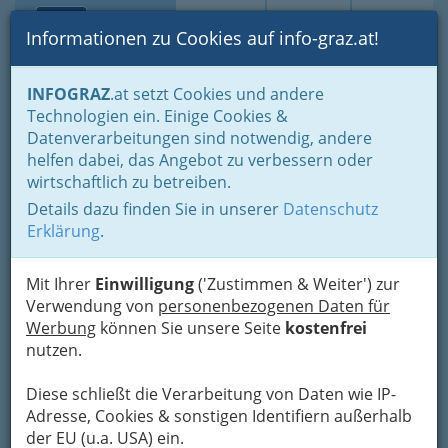
Toggle navi
Suche
Login
Menü
Informationen zu Cookies auf info-graz.at!
Home
Branchen
Gesundheit und Soziales
INFOGRAZ
.at setzt Cookies und andere
Allgemeinmediziner - Ärzte - Hausarzt
Technologien ein. Einige Cookies &
Dr. Helga Barilich - Ärztin für
Datenverarbeitungen sind notwendig, andere
Nav
helfen dabei, das Angebot zu verbessern oder
Allgemeinmedizin
wirtschaftlich zu betreiben.
Details dazu finden Sie in unserer
Datenschutz
Stein 92, 8561 Attendorf
Erklärung
.
+43 664 3955 859
Mit Ihrer
Einwilligung
('Zustimmen & Weiter') zur
Verwendung von
personenbezogenen Daten für
Werbung
können Sie unsere Seite
kostenfrei
Karte
nutzen.
Karte anzeigen
Diese schließt die Verarbeitung von Daten wie IP-
Adresse, Cookies & sonstigen Identifiern außerhalb
Kontaktaufnahme
der EU (u.a. USA) ein.