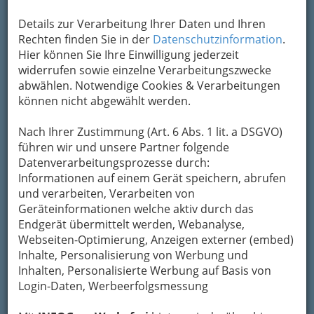
Details zur Verarbeitung Ihrer Daten und Ihren
Rechten finden Sie in der
Datenschutzinformation
.
Kontaktaufnahme
Hier können Sie Ihre Einwilligung jederzeit
widerrufen sowie einzelne Verarbeitungszwecke
Um die Info-Graz Firmen
vor Spam-Mails zu
abwählen. Notwendige Cookies & Verarbeitungen
bewahren
, verwenden wir an dieser Stelle zur
können nicht abgewählt werden.
Übermittlung Ihrer Nachricht ein sicheres
Formular. Ihre Nachricht wird nach dem
Nach Ihrer Zustimmung (Art. 6 Abs. 1 lit. a DSGVO)
Absenden umgehend per Mail an das
führen wir und unsere Partner folgende
Unternehmen Skigebiet Almenland Teichalm
Datenverarbeitungsprozesse durch:
Sommeralm weitergeleitet.
Informationen auf einem Gerät speichern, abrufen
und verarbeiten, Verarbeiten von
Mein Name
Geräteinformationen welche aktiv durch das
Endgerät übermittelt werden, Webanalyse,
Webseiten-Optimierung, Anzeigen externer (embed)
Meine Email Adresse
Inhalte, Personalisierung von Werbung und
Inhalten, Personalisierte Werbung auf Basis von
Login-Daten, Werbeerfolgsmessung
Mein Betreff