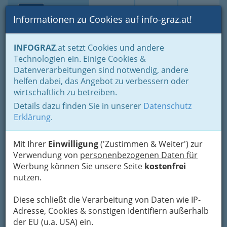
Toggle navi
Suche
Login
Menü
Informationen zu Cookies auf info-graz.at!
Home
Branchen
Tourismus - Reisen - Ausflüge
INFOGRAZ
.at setzt Cookies und andere
Ausflüge nahe Graz - Sehenswürdigkeiten, Sport, Erlebnis
Technologien ein. Einige Cookies &
Steiermark
Datenverarbeitungen sind notwendig, andere
Ski u. Wintersport
helfen dabei, das Angebot zu verbessern oder
Skigebiet Almenland
wirtschaftlich zu betreiben.
Teichalm Sommeralm
Details dazu finden Sie in unserer
Datenschutz
Erklärung
.
Teichalm 100, 8163 Fladnitz
+43 3179 23000 - 0
Mit Ihrer
Einwilligung
('Zustimmen & Weiter') zur
+43 3179 23000 - 20
Verwendung von
personenbezogenen Daten für
Werbung
können Sie unsere Seite
kostenfrei
nutzen.
Karte
Diese schließt die Verarbeitung von Daten wie IP-
Adresse, Cookies & sonstigen Identifiern außerhalb
der EU (u.a. USA) ein.
Adresse mit Google Maps anschauen