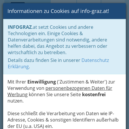
Toggle navi
Suche
Login
Menü
Informationen zu Cookies auf info-graz.at!
Home
Branchen
Tourismus - Reisen - Ausflüge
INFOGRAZ
.at setzt Cookies und andere
Ausflüge nahe Graz - Sehenswürdigkeiten, Sport, Erlebnis
Technologien ein. Einige Cookies &
Steiermark
Datenverarbeitungen sind notwendig, andere
Ski u. Wintersport
helfen dabei, das Angebot zu verbessern oder
wirtschaftlich zu betreiben.
Skisport u. Wintersport in
Details dazu finden Sie in unserer
Datenschutz
der Steiermark
Erklärung
.
Schilehrerinnen nackt im Schnee?
Mit Ihrer
Einwilligung
('Zustimmen & Weiter') zur
Verwendung von
personenbezogenen Daten für
Die lehrreichen Skihaserln 2007 haben wir Ihnen
Werbung
können Sie unsere Seite
kostenfrei
schon voriges Jahr gezeigt. Der Skilehrerinnen-
nutzen.
Kalender 2008 bietet jedoch Neues - und ist
wieder mehr als herzeigbar! Der Vulkan lieβ Eis
Diese schließt die Verarbeitung von Daten wie IP-
schmelzen: Die Arlberger Kalendermacher
Adresse, Cookies & sonstigen Identifiern außerhalb
jetteten mit Skilehrerinnen und Skilehrer nach
der EU (u.a. USA) ein.
Lanzarote zum heiβen Fotoshooting!