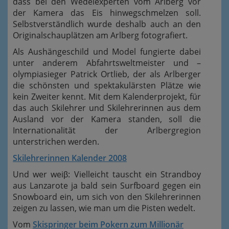
dass bei den Wedelexperten vom Arlberg vor
der Kamera das Eis hinwegschmelzen soll.
Selbstverständlich wurde deshalb auch an den
Originalschauplätzen am Arlberg fotografiert.
Als Aushängeschild und Model fungierte dabei
unter anderem Abfahrtsweltmeister und –
olympiasieger Patrick Ortlieb, der als Arlberger
die schönsten und spektakulärsten Plätze wie
kein Zweiter kennt. Mit dem Kalenderprojekt, für
das auch Skilehrer und Skilehrerinnen aus dem
Ausland vor der Kamera standen, soll die
Internationalität der Arlbergregion
unterstrichen werden.
Skilehrerinnen Kalender 2008
Und wer weiβ: Vielleicht tauscht ein Strandboy
aus Lanzarote ja bald sein Surfboard gegen ein
Snowboard ein, um sich von den Skilehrerinnen
zeigen zu lassen, wie man um die Pisten wedelt.
Vom
Skispringer beim Pokern zum Millionär