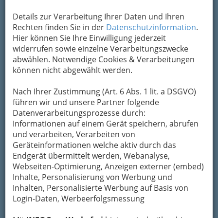
Es klingt ein wenig skurril, dass ausgerechnet die
Details zur Verarbeitung Ihrer Daten und Ihren
kälteerprobten Skilehrer und Skilehrerinnen an
Rechten finden Sie in der
Datenschutzinformation
.
die Hitze bereits gewöhnt sind. Denn die beiden
Hier können Sie Ihre Einwilligung jederzeit
Vorarlberger Kalendermacher Thomas Ebster
widerrufen sowie einzelne Verarbeitungszwecke
aus Bludenz und der Oberlecher Hotelier
abwählen. Notwendige Cookies & Verarbeitungen
Gerhard Lucian sind für ihr neuestes Projekt
können nicht abgewählt werden.
extra auf die Vulkaninsel Lanzarote gejettet.
Mit an Bord, die heiβesten Girls und knackigen
Nach Ihrer Zustimmung (Art. 6 Abs. 1 lit. a DSGVO)
Jungs, denen es mitten im Lavagestein ein
führen wir und unsere Partner folgende
Leichtes war, vor der Linse des britischen
Datenverarbeitungsprozesse durch:
Starfotografen Chris Thomson zu zeigen, dass es
Informationen auf einem Gerät speichern, abrufen
scharfe Kurven nicht nur auf der Skipiste gibt.
und verarbeiten, Verarbeiten von
Das Ergebnis ist nun in Form des
Geräteinformationen welche aktiv durch das
'SkilehrerInnen-Kalender 2008' erschienen, der
Endgerät übermittelt werden, Webanalyse,
sich laut der Produzenten so erotisch und
Webseiten-Optimierung, Anzeigen externer (embed)
stilvoll wie nie zuvor präsentiert.
Inhalte, Personalisierung von Werbung und
Inhalten, Personalisierte Werbung auf Basis von
'Wir haben diesmal
Login-Daten, Werbeerfolgsmessung
bewusst mit
Nationalpark von