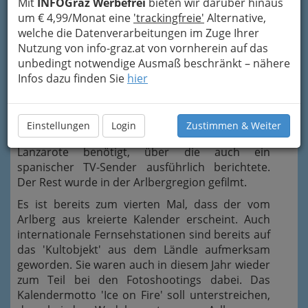
Mit
INFOGraz Werbefrei
bieten wir darüber hinaus
Timanfaya einen
um € 4,99/Monat eine
'trackingfreie'
Alternative,
neuen Schauplatz
welche die Datenverarbeitungen im Zuge Ihrer
gewählt', erklärt
Nutzung von info-graz.at von vornherein auf das
Thomas Ebster. Allein schon der Name
unbedingt notwendige Ausmaß beschränkt – nähere
Timanfaya, was auf deutsch in etwa Vulkanfeuer
Infos dazu finden Sie
hier
bedeutet, unterstreicht, dass es diesmal beim
Shooting besonders heiβ her ging. Klar, dass es
da vor der Kamera ordentlich knisterte.
Einstellungen
Login
Zustimmen & Weiter
Eine Woche lang wurden für die Aufnahmen in
Lanzarote benötigt, über die auch ein
spanischer TV-Sender ausführlich berichtete.
Der Rest wurde in der Arlbergregion gefilmt.
Es ist bereits zum vierten Mal, dass der vom
Arlberg aus kreierte Kalender erscheint. Auch
internationale Fernsehstationen sind bereits auf
das 'Kultobjekt' aus dem Ländle aufmerksam
geworden. Sie waren auch in diesem Jahr wieder
zum Teil bei den Fotoshootings dabei. Das
Kalendermotto 'Ice on Fire' soll unterstreichen,