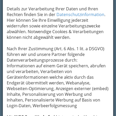
Es klingt ein wenig skurril, dass ausgerechnet die
Details zur Verarbeitung Ihrer Daten und Ihren
kälteerprobten Skilehrer und Skilehrerinnen an
Rechten finden Sie in der
Datenschutzinformation
.
die Hitze bereits gewöhnt sind. Denn die beiden
Hier können Sie Ihre Einwilligung jederzeit
Vorarlberger Kalendermacher Thomas Ebster
widerrufen sowie einzelne Verarbeitungszwecke
aus Bludenz und der Oberlecher Hotelier
abwählen. Notwendige Cookies & Verarbeitungen
Gerhard Lucian sind für ihr neuestes Projekt
können nicht abgewählt werden.
extra auf die Vulkaninsel Lanzarote gejettet.
Mit an Bord, die heiβesten Girls und knackigen
Nach Ihrer Zustimmung (Art. 6 Abs. 1 lit. a DSGVO)
Jungs, denen es mitten im Lavagestein ein
führen wir und unsere Partner folgende
Leichtes war, vor der Linse des britischen
Datenverarbeitungsprozesse durch:
Starfotografen Chris Thomson zu zeigen, dass es
Informationen auf einem Gerät speichern, abrufen
scharfe Kurven nicht nur auf der Skipiste gibt.
und verarbeiten, Verarbeiten von
Das Ergebnis ist nun in Form des
Geräteinformationen welche aktiv durch das
'SkilehrerInnen-Kalender 2008' erschienen, der
Endgerät übermittelt werden, Webanalyse,
sich laut der Produzenten so erotisch und
Webseiten-Optimierung, Anzeigen externer (embed)
stilvoll wie nie zuvor präsentiert.
Inhalte, Personalisierung von Werbung und
Inhalten, Personalisierte Werbung auf Basis von
'Wir haben diesmal
Login-Daten, Werbeerfolgsmessung
bewusst mit
Nationalpark von