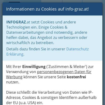
Toggle navi
Suche
Login
Menü
Informationen zu Cookies auf info-graz.at!
Home
Branchen
Tourismus - Reisen - Ausflüge
INFOGRAZ
.at setzt Cookies und andere
Ausflüge nahe Graz - Sehenswürdigkeiten, Sport, Erlebnis
Technologien ein. Einige Cookies &
Steiermark
Datenverarbeitungen sind notwendig, andere
Ski u. Wintersport
helfen dabei, das Angebot zu verbessern oder
wirtschaftlich zu betreiben.
Skisport u. Wintersport in
Details dazu finden Sie in unserer
Datenschutz
der Steiermark
Erklärung
.
Schilehrerinnen nackt im Schnee?
Mit Ihrer
Einwilligung
('Zustimmen & Weiter') zur
Verwendung von
personenbezogenen Daten für
Die lehrreichen Skihaserln 2007 haben wir Ihnen
Werbung
können Sie unsere Seite
kostenfrei
schon voriges Jahr gezeigt. Der Skilehrerinnen-
nutzen.
Kalender 2008 bietet jedoch Neues - und ist
wieder mehr als herzeigbar! Der Vulkan lieβ Eis
Diese schließt die Verarbeitung von Daten wie IP-
schmelzen: Die Arlberger Kalendermacher
Adresse, Cookies & sonstigen Identifiern außerhalb
jetteten mit Skilehrerinnen und Skilehrer nach
der EU (u.a. USA) ein.
Lanzarote zum heiβen Fotoshooting!