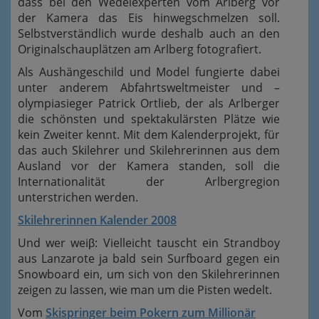
dass bei den Wedelexperten vom Arlberg vor
der Kamera das Eis hinwegschmelzen soll.
Selbstverständlich wurde deshalb auch an den
Originalschauplätzen am Arlberg fotografiert.
Als Aushängeschild und Model fungierte dabei
unter anderem Abfahrtsweltmeister und –
olympiasieger Patrick Ortlieb, der als Arlberger
die schönsten und spektakulärsten Plätze wie
kein Zweiter kennt. Mit dem Kalenderprojekt, für
das auch Skilehrer und Skilehrerinnen aus dem
Ausland vor der Kamera standen, soll die
Internationalität der Arlbergregion
unterstrichen werden.
Skilehrerinnen Kalender 2008
Und wer weiβ: Vielleicht tauscht ein Strandboy
aus Lanzarote ja bald sein Surfboard gegen ein
Snowboard ein, um sich von den Skilehrerinnen
zeigen zu lassen, wie man um die Pisten wedelt.
Vom
Skispringer beim Pokern zum Millionär