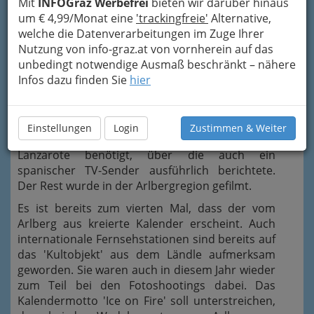
Mit
INFOGraz Werbefrei
bieten wir darüber hinaus
Timanfaya einen
um € 4,99/Monat eine
'trackingfreie'
Alternative,
neuen Schauplatz
welche die Datenverarbeitungen im Zuge Ihrer
gewählt', erklärt
Nutzung von info-graz.at von vornherein auf das
Thomas Ebster. Allein schon der Name
unbedingt notwendige Ausmaß beschränkt – nähere
Timanfaya, was auf deutsch in etwa Vulkanfeuer
Infos dazu finden Sie
hier
bedeutet, unterstreicht, dass es diesmal beim
Shooting besonders heiβ her ging. Klar, dass es
da vor der Kamera ordentlich knisterte.
Einstellungen
Login
Zustimmen & Weiter
Eine Woche lang wurden für die Aufnahmen in
Lanzarote benötigt, über die auch ein
spanischer TV-Sender ausführlich berichtete.
Der Rest wurde in der Arlbergregion gefilmt.
Es ist bereits zum vierten Mal, dass der vom
Arlberg aus kreierte Kalender erscheint. Auch
internationale Fernsehstationen sind bereits auf
das 'Kultobjekt' aus dem Ländle aufmerksam
geworden. Sie waren auch in diesem Jahr wieder
zum Teil bei den Fotoshootings dabei. Das
Kalendermotto 'Ice on Fire' soll unterstreichen,