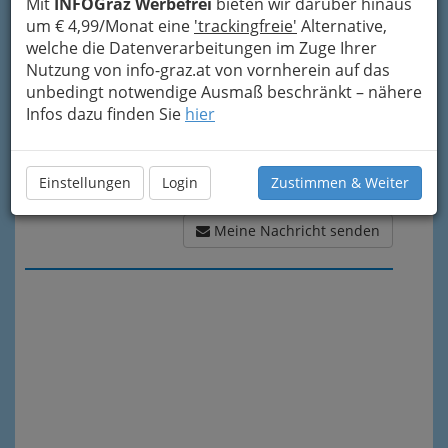
Mit
INFOGraz Werbefrei
bieten wir darüber hinaus
um € 4,99/Monat eine
'trackingfreie'
Alternative,
welche die Datenverarbeitungen im Zuge Ihrer
Nutzung von info-graz.at von vornherein auf das
unbedingt notwendige Ausmaß beschränkt – nähere
Infos dazu finden Sie
hier
Einstellungen
Login
Zustimmen & Weiter
Meine Nachricht senden