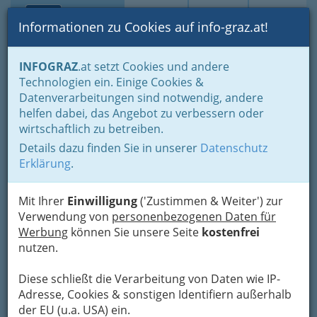
Toggle navi
Suche
Login
Menü
Informationen zu Cookies auf info-graz.at!
Home
Branchen
Tourismus - Reisen - Ausflüge
INFOGRAZ
.at setzt Cookies und andere
Ausflüge nahe Graz - Sehenswürdigkeiten, Sport, Erlebnis
Technologien ein. Einige Cookies &
Steiermark
Datenverarbeitungen sind notwendig, andere
Ski u. Wintersport
helfen dabei, das Angebot zu verbessern oder
Skigebiet Annerlbauer Lift -
Nav
wirtschaftlich zu betreiben.
Krieglach
Details dazu finden Sie in unserer
Datenschutz
Erklärung
.
Malleisten 15, 8670 Krieglach
+43 3855 2228
Mit Ihrer
Einwilligung
('Zustimmen & Weiter') zur
Verwendung von
personenbezogenen Daten für
Werbung
können Sie unsere Seite
kostenfrei
nutzen.
Karte
Diese schließt die Verarbeitung von Daten wie IP-
Adresse, Cookies & sonstigen Identifiern außerhalb
Karte anzeigen
der EU (u.a. USA) ein.