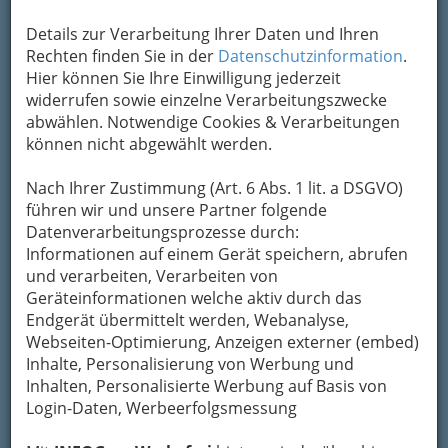
Kontaktaufnahme
Details zur Verarbeitung Ihrer Daten und Ihren
Um die Info-Graz Firmen
vor Spam-Mails zu
Rechten finden Sie in der
Datenschutzinformation
.
bewahren
, verwenden wir an dieser Stelle zur
Hier können Sie Ihre Einwilligung jederzeit
Übermittlung Ihrer Nachricht ein sicheres
widerrufen sowie einzelne Verarbeitungszwecke
Formular. Ihre Nachricht wird nach dem
abwählen. Notwendige Cookies & Verarbeitungen
Absenden umgehend per Mail an das
können nicht abgewählt werden.
Unternehmen Skigebiet Annerlbauer Lift -
Krieglach weitergeleitet.
Nach Ihrer Zustimmung (Art. 6 Abs. 1 lit. a DSGVO)
führen wir und unsere Partner folgende
Mein Name
Datenverarbeitungsprozesse durch:
Informationen auf einem Gerät speichern, abrufen
und verarbeiten, Verarbeiten von
Meine Email Adresse
Geräteinformationen welche aktiv durch das
Endgerät übermittelt werden, Webanalyse,
Webseiten-Optimierung, Anzeigen externer (embed)
Inhalte, Personalisierung von Werbung und
Mein Betreff
Inhalten, Personalisierte Werbung auf Basis von
Login-Daten, Werbeerfolgsmessung
Meine Nachricht