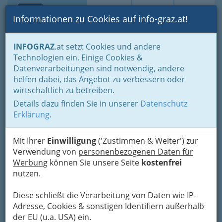
Toggle navi
Suche
Login
Menü
Informationen zu Cookies auf info-graz.at!
Home
Branchen
Tourismus - Reisen - Ausflüge
INFOGRAZ
.at setzt Cookies und andere
Ausflüge nahe Graz - Sehenswürdigkeiten, Sport, Erlebnis
Technologien ein. Einige Cookies &
Steiermark
Datenverarbeitungen sind notwendig, andere
Ski u. Wintersport
helfen dabei, das Angebot zu verbessern oder
Skigebiet Dachstein
Nav
wirtschaftlich zu betreiben.
Gletscher
Details dazu finden Sie in unserer
Datenschutz
Erklärung
.
Schildlehen 79, 8972 Ramsau am Dachstein
+43 3687 2204 2810
Mit Ihrer
Einwilligung
('Zustimmen & Weiter') zur
Verwendung von
personenbezogenen Daten für
Werbung
können Sie unsere Seite
kostenfrei
nutzen.
Karte
Diese schließt die Verarbeitung von Daten wie IP-
Adresse, Cookies & sonstigen Identifiern außerhalb
Karte anzeigen
der EU (u.a. USA) ein.