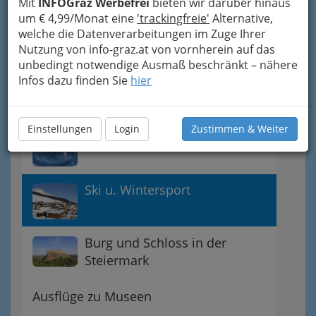
Mit
INFOGraz Werbefrei
bieten wir darüber hinaus
Ausflug zum Wirt am Land
um € 4,99/Monat eine
'trackingfreie'
Alternative,
welche die Datenverarbeitungen im Zuge Ihrer
Nutzung von info-graz.at von vornherein auf das
Sport-Ausflüge
unbedingt notwendige Ausmaß beschränkt – nähere
Infos dazu finden Sie
hier
Kultur-Ausflüge
Einstellungen
Login
Zustimmen & Weiter
Freizeit am und im Wasser
Ski u. Wintersport
Burg und Schloss in der
Steiermark
Ausflüge zu Museen