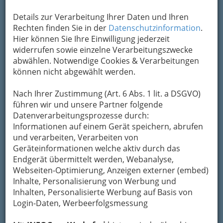
Details zur Verarbeitung Ihrer Daten und Ihren
Kontaktaufnahme
Rechten finden Sie in der
Datenschutzinformation
.
Hier können Sie Ihre Einwilligung jederzeit
Um die Info-Graz Firmen
vor Spam-Mails zu
widerrufen sowie einzelne Verarbeitungszwecke
bewahren
, verwenden wir an dieser Stelle zur
abwählen. Notwendige Cookies & Verarbeitungen
Übermittlung Ihrer Nachricht ein sicheres
können nicht abgewählt werden.
Formular. Ihre Nachricht wird nach dem
Absenden umgehend per Mail an das
Nach Ihrer Zustimmung (Art. 6 Abs. 1 lit. a DSGVO)
Unternehmen Zu den 3 Goldenen Kugeln
führen wir und unsere Partner folgende
Heinrichstraße - Kraemer-Stangl Gesellschaft
Datenverarbeitungsprozesse durch:
m.b.H. weitergeleitet.
Informationen auf einem Gerät speichern, abrufen
und verarbeiten, Verarbeiten von
Mein Name
Geräteinformationen welche aktiv durch das
Endgerät übermittelt werden, Webanalyse,
Webseiten-Optimierung, Anzeigen externer (embed)
Meine Email Adresse
Inhalte, Personalisierung von Werbung und
Inhalten, Personalisierte Werbung auf Basis von
Login-Daten, Werbeerfolgsmessung
Mein Betreff