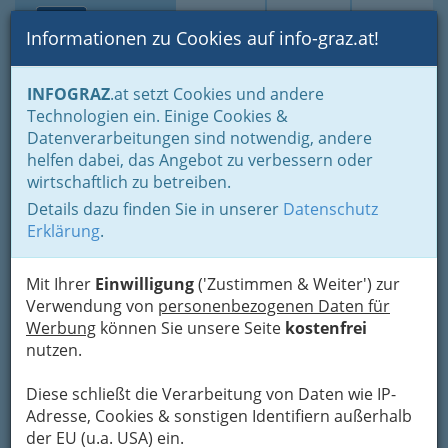
Toggle navi
Suche
Login
Menü
Informationen zu Cookies auf info-graz.at!
Home
Gastronomie
Kriterien Auswahl
Mittagsmenüs Online
INFOGRAZ
.at setzt Cookies und andere
Technologien ein. Einige Cookies &
Zu den 3 Goldenen Kugeln
Datenverarbeitungen sind notwendig, andere
Heinrichstraße - Kraemer-
helfen dabei, das Angebot zu verbessern oder
Stangl Gesellschaft m.b.H.
wirtschaftlich zu betreiben.
Details dazu finden Sie in unserer
Datenschutz
Heinrichstraße 18, 8010 Graz
Erklärung
.
+43 316 361 636
+43 316 712 500 - 4
Mit Ihrer
Einwilligung
('Zustimmen & Weiter') zur
Verwendung von
personenbezogenen Daten für
Werbung
können Sie unsere Seite
kostenfrei
nutzen.
Karte
Diese schließt die Verarbeitung von Daten wie IP-
Adresse, Cookies & sonstigen Identifiern außerhalb
Adresse mit Google Maps anschauen
der EU (u.a. USA) ein.