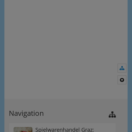
Nav
Nac
Navigation
Spielwarenhandel Graz: