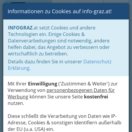
Toggle navi
Suche
Login
Menü
Informationen zu Cookies auf info-graz.at!
Home
Branchen
Einkaufen & Schenken - der Handel
INFOGRAZ
.at setzt Cookies und andere
Der Handel nach WKO-Gliederung
Technologien ein. Einige Cookies &
Lederwaren- u. Spielwaren- & Sportartikelhandel
Datenverarbeitungen sind notwendig, andere
Sportartikelhandel
helfen dabei, das Angebot zu verbessern oder
wirtschaftlich zu betreiben.
Sportartikelhandel
Details dazu finden Sie in unserer
Datenschutz
Erklärung
.
Der englische
Sportler ist stolz
Mit Ihrer
Einwilligung
('Zustimmen & Weiter') zur
darauf, ein
Verwendung von
personenbezogenen Daten für
guter Verlierer
Werbung
können Sie unsere Seite
kostenfrei
zu sein.
nutzen.
Dadurch erreicht er, daß seine
Diese schließt die Verarbeitung von Daten wie IP-
Gegner sich schuldig fühlen,
Adresse, Cookies & sonstigen Identifiern außerhalb
wenn sie gewonnen haben.
der EU (u.a. USA) ein.