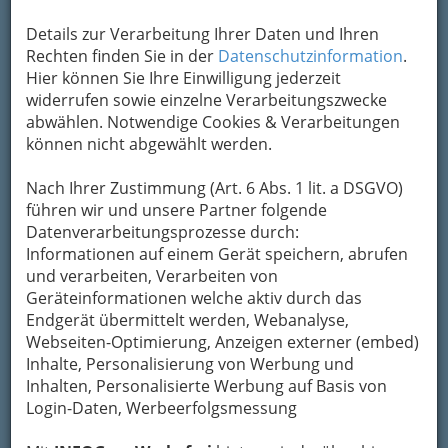
Peter Ustinov
Details zur Verarbeitung Ihrer Daten und Ihren
Natürlich kann man
Rechten finden Sie in der
Datenschutzinformation
.
auch im
Hier können Sie Ihre Einwilligung jederzeit
Erwachsenenalter
widerrufen sowie einzelne Verarbeitungszwecke
Purzelbäume
abwählen. Notwendige Cookies & Verarbeitungen
schlagen, auf Bäume
können nicht abgewählt werden.
klettern, und
Klimmzüge auf der Teppichklopfstange
Nach Ihrer Zustimmung (Art. 6 Abs. 1 lit. a DSGVO)
machen
, sofern sich ein solches Relikt noch aus
führen wir und unsere Partner folgende
Vorzeiten im Hinterhof befinden sollte, aber
Datenverarbeitungsprozesse durch:
ganz im Vertrauen: den einen oder anderen
Informationen auf einem Gerät speichern, abrufen
schrägen Blick,
der uns
und verarbeiten, Verarbeiten von
dabei streift, spüren
Geräteinformationen welche aktiv durch das
wir dann doch!
Endgerät übermittelt werden, Webanalyse,
Um heute
Stress
Webseiten-Optimierung, Anzeigen externer (embed)
abzubauen, Muskeln
Inhalte, Personalisierung von Werbung und
aufzubauen,
Inhalten, Personalisierte Werbung auf Basis von
Beweglichkeit zu fördern und die Freude an
Login-Daten, Werbeerfolgsmessung
der Bewegung zu spüren
, gibt es für sie/ihn
und natürlich es eine breite Palette an