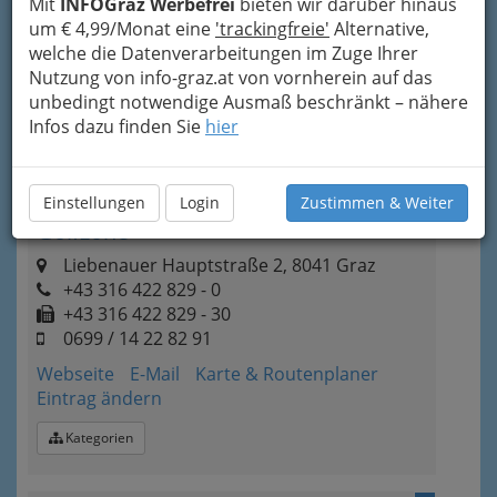
Mit
INFOGraz Werbefrei
bieten wir darüber hinaus
Sportmöglichkeiten, Sportgeräten und dank
um € 4,99/Monat eine
'trackingfreie'
Alternative,
dem Stand der Wissenschaft auch das ideale
welche die Datenverarbeitungen im Zuge Ihrer
ergonomische Zubehör.
Nutzung von info-graz.at von vornherein auf das
unbedingt notwendige Ausmaß beschränkt – nähere
Infos dazu finden Sie
hier
Bezirksauswahl
Alle Bezirke
Einstellungen
Login
Zustimmen & Weiter
1
Golfzone
Liebenauer Hauptstraße 2, 8041 Graz
+43 316 422 829 - 0
+43 316 422 829 - 30
0699 / 14 22 82 91
Webseite
E-Mail
Karte & Routenplaner
Eintrag ändern
Kategorien