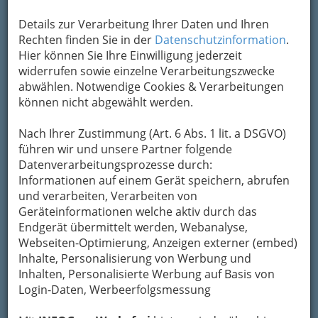
Übermittlung Ihrer Nachricht ein sicheres
Details zur Verarbeitung Ihrer Daten und Ihren
Formular. Ihre Nachricht wird nach dem
Rechten finden Sie in der
Datenschutzinformation
.
Absenden umgehend per Mail an das
Hier können Sie Ihre Einwilligung jederzeit
Unternehmen Dipl.Tzt. Katharina Röner
widerrufen sowie einzelne Verarbeitungszwecke
weitergeleitet.
abwählen. Notwendige Cookies & Verarbeitungen
Mein Name
können nicht abgewählt werden.
Nach Ihrer Zustimmung (Art. 6 Abs. 1 lit. a DSGVO)
Meine Email Adresse
führen wir und unsere Partner folgende
Datenverarbeitungsprozesse durch:
Informationen auf einem Gerät speichern, abrufen
und verarbeiten, Verarbeiten von
Mein Betreff
Geräteinformationen welche aktiv durch das
Endgerät übermittelt werden, Webanalyse,
Webseiten-Optimierung, Anzeigen externer (embed)
Meine Nachricht
Inhalte, Personalisierung von Werbung und
Inhalten, Personalisierte Werbung auf Basis von
Login-Daten, Werbeerfolgsmessung