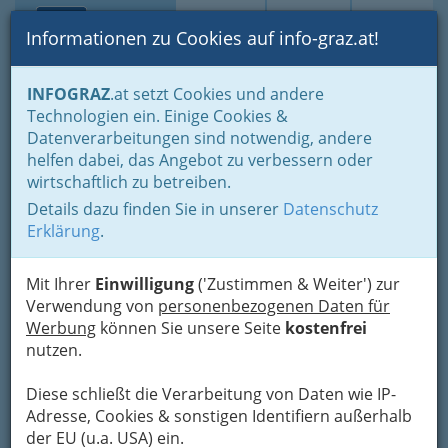
Toggle navi
Suche
Login
Menü
Informationen zu Cookies auf info-graz.at!
Home
Branchen
Gesundheit und Soziales
Tiergesundheit
INFOGRAZ
.at setzt Cookies und andere
Technologien ein. Einige Cookies &
Dipl.Tzt. Katharina Röner
Datenverarbeitungen sind notwendig, andere
helfen dabei, das Angebot zu verbessern oder
Puchstraße 48, 8020 Graz
wirtschaftlich zu betreiben.
+43 316 273 359
Details dazu finden Sie in unserer
Datenschutz
Erklärung
.
Mit Ihrer
Einwilligung
('Zustimmen & Weiter') zur
Karte
Verwendung von
personenbezogenen Daten für
Werbung
können Sie unsere Seite
kostenfrei
Karte anzeigen
nutzen.
Kontaktaufnahme
Diese schließt die Verarbeitung von Daten wie IP-
Adresse, Cookies & sonstigen Identifiern außerhalb
Um die Info-Graz Firmen
vor Spam-Mails zu
der EU (u.a. USA) ein.
bewahren
, verwenden wir an dieser Stelle zur