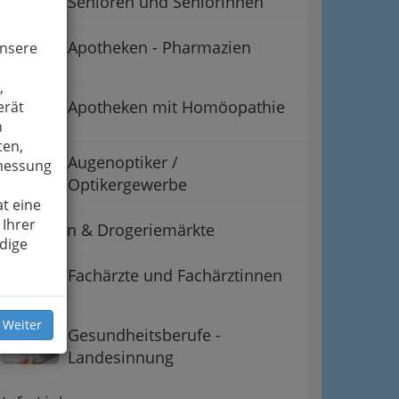
Senioren und Seniorinnen
Apotheken - Pharmazien
unsere
,
Apotheken mit Homöopathie
erät
n
ten,
Augenoptiker /
smessung
Optikergewerbe
t eine
 Ihrer
Drogerien & Drogeriemärkte
dige
Fachärzte und Fachärztinnen
 Weiter
Gesundheitsberufe -
Landesinnung