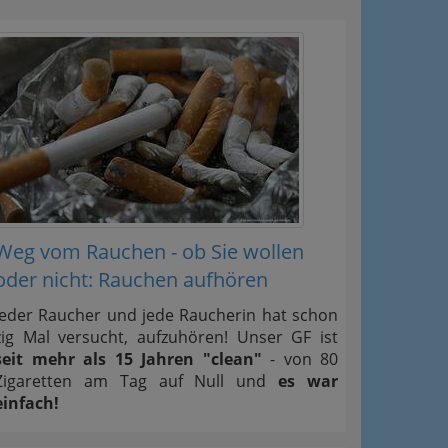
Weg vom Rauchen - ob Sie wollen
oder nicht: Rauchen aufhören
Jeder Raucher und jede Raucherin hat schon
zig Mal versucht, aufzuhören! Unser GF ist
seit mehr als 15 Jahren "clean"
- von 80
Zigaretten am Tag auf Null und
es war
einfach!