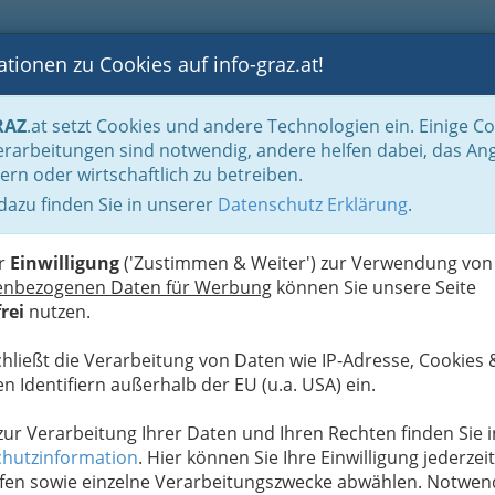
tionen zu Cookies auf info-graz.at!
B
F
G
B
GEN
LOGS
OTOS
ASTRONOMIE
RANCHEN
RAZ
.at setzt Cookies und andere Technologien ein. Einige C
heit
rarbeitungen sind notwendig, andere helfen dabei, das An
ern oder wirtschaftlich zu betreiben.
 dazu finden Sie in unserer
Datenschutz Erklärung
.
G
er
Einwilligung
('Zustimmen & Weiter') zur Verwendung von
enbezogenen Daten für Werbung
können Sie unsere Seite
rei
nutzen.
chließt die Verarbeitung von Daten wie IP-Adresse, Cookies 
n Identifiern außerhalb der EU (u.a. USA) ein.
 zur Verarbeitung Ihrer Daten und Ihren Rechten finden Sie i
hutzinformation
. Hier können Sie Ihre Einwilligung jederzeit
fen sowie einzelne Verarbeitungszwecke abwählen. Notwen