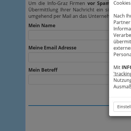
Cookies
Um die Info-Graz Firmen
vor Spam-Mails z
Übermittlung Ihrer Nachricht ein sicheres 
Nach Ih
umgehend per Mail an das Unternehmen Dipl.Tz
Partner
Mein Name
Informa
Verarbe
übermit
Meine Email Adresse
externe
Persona
Mit
INF
Mein Betreff
'trackin
Nutzung
Ausmaß 
Einste