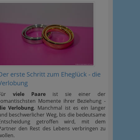
Der erste Schritt zum Eheglück - die
Verlobung
Für
viele Paare
ist sie einer der
romantischsten Momente ihrer Beziehung -
die Verlobung
. Manchmal ist es ein langer
und beschwerlicher Weg, bis die bedeutsame
Entscheidung getroffen wird, mit dem
Partner den Rest des Lebens verbringen zu
wollen.