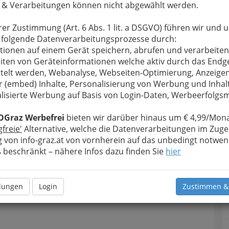
 & Verarbeitungen können nicht abgewählt werden.
u bewahren
, verwenden wir an dieser Stelle zur
Formular. Ihre Nachricht wird nach dem Absenden
rer Zustimmung (Art. 6 Abs. 1 lit. a DSGVO) führen wir und 
t. Dr. Peter SIMON weitergeleitet.
 folgende Datenverarbeitungsprozesse durch:
Meine Nachricht
tionen auf einem Gerät speichern, abrufen und verarbeiten
iten von Geräteinformationen welche aktiv durch das Endg
telt werden, Webanalyse, Webseiten-Optimierung, Anzeige
r (embed) Inhalte, Personalisierung von Werbung und Inhal
lisierte Werbung auf Basis von Login-Daten, Werbeerfolg
OGraz Werbefrei
bieten wir darüber hinaus um € 4,99/Mona
gfreie'
Alternative, welche die Datenverarbeitungen im Zuge
 von info-graz.at von vornherein auf das unbedingt notwen
beschränkt – nähere Infos dazu finden Sie
hier
Meine Nachricht senden
llungen
Login
Zustimmen &