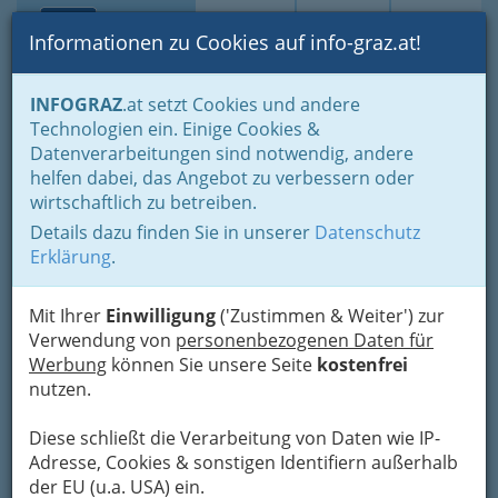
Toggle navi
Suche
Login
Menü
Informationen zu Cookies auf info-graz.at!
Home
Lebens-Guide
Tierfreunde
Tierschutz
INFOGRAZ
.at setzt Cookies und andere
Technologien ein. Einige Cookies &
Tierschutzverein for Animals
Nav
Datenverarbeitungen sind notwendig, andere
helfen dabei, das Angebot zu verbessern oder
Franz-Steiner-Gasse 24, 8020 Graz
wirtschaftlich zu betreiben.
+43 316 573 779
+43 316 573 779
Details dazu finden Sie in unserer
Datenschutz
Erklärung
.
Mit Ihrer
Einwilligung
('Zustimmen & Weiter') zur
Verwendung von
personenbezogenen Daten für
Karte
Werbung
können Sie unsere Seite
kostenfrei
nutzen.
Adresse mit Google Maps anschauen
Diese schließt die Verarbeitung von Daten wie IP-
Adresse, Cookies & sonstigen Identifiern außerhalb
der EU (u.a. USA) ein.
Kontaktaufnahme