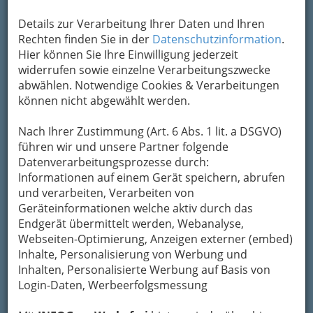
Um die Info-Graz Firmen
vor Spam-Mails zu
Details zur Verarbeitung Ihrer Daten und Ihren
bewahren
, verwenden wir an dieser Stelle zur
Rechten finden Sie in der
Datenschutzinformation
.
Übermittlung Ihrer Nachricht ein sicheres
Hier können Sie Ihre Einwilligung jederzeit
Formular. Ihre Nachricht wird nach dem
widerrufen sowie einzelne Verarbeitungszwecke
Absenden umgehend per Mail an das
abwählen. Notwendige Cookies & Verarbeitungen
Unternehmen Tierschutzverein for Animals
können nicht abgewählt werden.
weitergeleitet.
Nach Ihrer Zustimmung (Art. 6 Abs. 1 lit. a DSGVO)
Mein Name
führen wir und unsere Partner folgende
Datenverarbeitungsprozesse durch:
Informationen auf einem Gerät speichern, abrufen
Meine Email Adresse
und verarbeiten, Verarbeiten von
Geräteinformationen welche aktiv durch das
Endgerät übermittelt werden, Webanalyse,
Webseiten-Optimierung, Anzeigen externer (embed)
Mein Betreff
Inhalte, Personalisierung von Werbung und
Inhalten, Personalisierte Werbung auf Basis von
Login-Daten, Werbeerfolgsmessung
Meine Nachricht