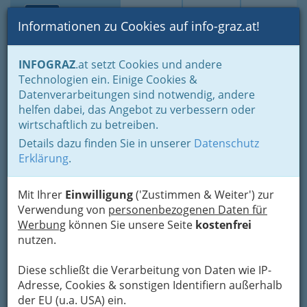
Toggle navi
Suche
Login
Menü
Informationen zu Cookies auf info-graz.at!
Home
Lebens-Guide
Tierfreunde
Tierschutz
INFOGRAZ
.at setzt Cookies und andere
Technologien ein. Einige Cookies &
Tierheim Adamhof
Nav
Datenverarbeitungen sind notwendig, andere
helfen dabei, das Angebot zu verbessern oder
Murweg 9, 8472 Strass/ Stmk.
wirtschaftlich zu betreiben.
+43 664 350 34 39
Details dazu finden Sie in unserer
Datenschutz
Erklärung
.
Mit Ihrer
Einwilligung
('Zustimmen & Weiter') zur
Karte
Verwendung von
personenbezogenen Daten für
Werbung
können Sie unsere Seite
kostenfrei
Karte anzeigen
nutzen.
Kontaktaufnahme
Diese schließt die Verarbeitung von Daten wie IP-
Adresse, Cookies & sonstigen Identifiern außerhalb
Um die Info-Graz Firmen
vor Spam-Mails zu
der EU (u.a. USA) ein.
bewahren
, verwenden wir an dieser Stelle zur