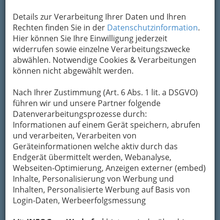
Übermittlung Ihrer Nachricht ein sicheres
Details zur Verarbeitung Ihrer Daten und Ihren
Formular. Ihre Nachricht wird nach dem
Rechten finden Sie in der
Datenschutzinformation
.
Absenden umgehend per Mail an das
Hier können Sie Ihre Einwilligung jederzeit
Unternehmen Tierheim Adamhof weitergeleitet.
widerrufen sowie einzelne Verarbeitungszwecke
Mein Name
abwählen. Notwendige Cookies & Verarbeitungen
können nicht abgewählt werden.
Meine Email Adresse
Nach Ihrer Zustimmung (Art. 6 Abs. 1 lit. a DSGVO)
führen wir und unsere Partner folgende
Datenverarbeitungsprozesse durch:
Informationen auf einem Gerät speichern, abrufen
Mein Betreff
und verarbeiten, Verarbeiten von
Geräteinformationen welche aktiv durch das
Endgerät übermittelt werden, Webanalyse,
Meine Nachricht
Webseiten-Optimierung, Anzeigen externer (embed)
Inhalte, Personalisierung von Werbung und
Inhalten, Personalisierte Werbung auf Basis von
Login-Daten, Werbeerfolgsmessung