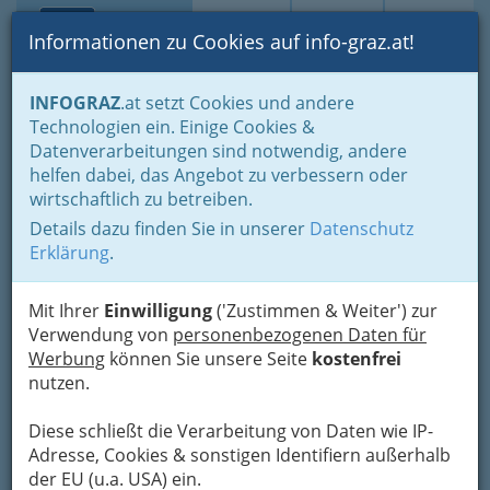
Toggle navi
Suche
Login
Menü
Informationen zu Cookies auf info-graz.at!
Home
Lebens-Guide
Tierfreunde
Tierschutz
INFOGRAZ
.at setzt Cookies und andere
Technologien ein. Einige Cookies &
Tierschutzverein Judenburg
Nav
Datenverarbeitungen sind notwendig, andere
helfen dabei, das Angebot zu verbessern oder
Wohnstraße 9, 8762 Oberzeiring
wirtschaftlich zu betreiben.
+43 664 505 14 32
Details dazu finden Sie in unserer
Datenschutz
Erklärung
.
Mit Ihrer
Einwilligung
('Zustimmen & Weiter') zur
Karte
Verwendung von
personenbezogenen Daten für
Werbung
können Sie unsere Seite
kostenfrei
Karte anzeigen
nutzen.
Kontaktaufnahme
Diese schließt die Verarbeitung von Daten wie IP-
Adresse, Cookies & sonstigen Identifiern außerhalb
Um die Info-Graz Firmen
vor Spam-Mails zu
der EU (u.a. USA) ein.
bewahren
, verwenden wir an dieser Stelle zur