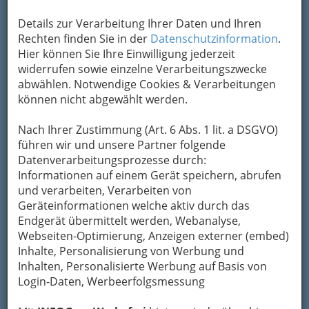
Übermittlung Ihrer Nachricht ein sicheres
Details zur Verarbeitung Ihrer Daten und Ihren
Formular. Ihre Nachricht wird nach dem
Rechten finden Sie in der
Datenschutzinformation
.
Absenden umgehend per Mail an das
Hier können Sie Ihre Einwilligung jederzeit
Unternehmen Tierschutzverein Judenburg
widerrufen sowie einzelne Verarbeitungszwecke
weitergeleitet.
abwählen. Notwendige Cookies & Verarbeitungen
Mein Name
können nicht abgewählt werden.
Nach Ihrer Zustimmung (Art. 6 Abs. 1 lit. a DSGVO)
Meine Email Adresse
führen wir und unsere Partner folgende
Datenverarbeitungsprozesse durch:
Informationen auf einem Gerät speichern, abrufen
und verarbeiten, Verarbeiten von
Mein Betreff
Geräteinformationen welche aktiv durch das
Endgerät übermittelt werden, Webanalyse,
Webseiten-Optimierung, Anzeigen externer (embed)
Meine Nachricht
Inhalte, Personalisierung von Werbung und
Inhalten, Personalisierte Werbung auf Basis von
Login-Daten, Werbeerfolgsmessung