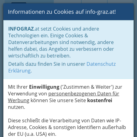
Toggle navi
Suche
Login
Menü
Informationen zu Cookies auf info-graz.at!
Home
Lebens-Guide
Tierfreunde
Tierschutz
INFOGRAZ
.at setzt Cookies und andere
Technologien ein. Einige Cookies &
Tierschutzverein Bunter
Nav
Datenverarbeitungen sind notwendig, andere
Hund
helfen dabei, das Angebot zu verbessern oder
wirtschaftlich zu betreiben.
Kleinpesendorf 40, 8212 Pischelsdorf am Kulm
Details dazu finden Sie in unserer
Datenschutz
+43 650 682 55 28
Erklärung
.
Mit Ihrer
Einwilligung
('Zustimmen & Weiter') zur
Verwendung von
personenbezogenen Daten für
Karte
Werbung
können Sie unsere Seite
kostenfrei
nutzen.
Karte anzeigen
Diese schließt die Verarbeitung von Daten wie IP-
Kontaktaufnahme
Adresse, Cookies & sonstigen Identifiern außerhalb
der EU (u.a. USA) ein.