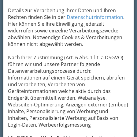
Um die Info-Graz Firmen
vor Spam-Mails zu
bewahren
, verwenden wir an dieser Stelle zur
Details zur Verarbeitung Ihrer Daten und Ihren
Übermittlung Ihrer Nachricht ein sicheres
Rechten finden Sie in der
Datenschutzinformation
.
Formular. Ihre Nachricht wird nach dem
Hier können Sie Ihre Einwilligung jederzeit
Absenden umgehend per Mail an das
widerrufen sowie einzelne Verarbeitungszwecke
Unternehmen Tierschutzverein Bunter Hund
abwählen. Notwendige Cookies & Verarbeitungen
weitergeleitet.
können nicht abgewählt werden.
Mein Name
Nach Ihrer Zustimmung (Art. 6 Abs. 1 lit. a DSGVO)
führen wir und unsere Partner folgende
Datenverarbeitungsprozesse durch:
Meine Email Adresse
Informationen auf einem Gerät speichern, abrufen
und verarbeiten, Verarbeiten von
Geräteinformationen welche aktiv durch das
Mein Betreff
Endgerät übermittelt werden, Webanalyse,
Webseiten-Optimierung, Anzeigen externer (embed)
Inhalte, Personalisierung von Werbung und
Inhalten, Personalisierte Werbung auf Basis von
Meine Nachricht
Login-Daten, Werbeerfolgsmessung