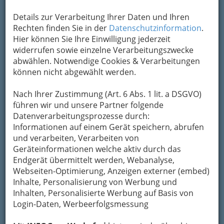
bewahren
, verwenden wir an dieser Stelle zur
Details zur Verarbeitung Ihrer Daten und Ihren
Übermittlung Ihrer Nachricht ein sicheres
Rechten finden Sie in der
Datenschutzinformation
.
Formular. Ihre Nachricht wird nach dem
Hier können Sie Ihre Einwilligung jederzeit
Absenden umgehend per Mail an das
widerrufen sowie einzelne Verarbeitungszwecke
Unternehmen Tierschutzombudschaft
abwählen. Notwendige Cookies & Verarbeitungen
weitergeleitet.
können nicht abgewählt werden.
Mein Name
Nach Ihrer Zustimmung (Art. 6 Abs. 1 lit. a DSGVO)
führen wir und unsere Partner folgende
Meine Email Adresse
Datenverarbeitungsprozesse durch:
Informationen auf einem Gerät speichern, abrufen
und verarbeiten, Verarbeiten von
Geräteinformationen welche aktiv durch das
Mein Betreff
Endgerät übermittelt werden, Webanalyse,
Webseiten-Optimierung, Anzeigen externer (embed)
Inhalte, Personalisierung von Werbung und
Meine Nachricht
Inhalten, Personalisierte Werbung auf Basis von
Login-Daten, Werbeerfolgsmessung