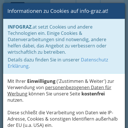
Toggle navi
Suche
Login
Menü
Informationen zu Cookies auf info-graz.at!
Home
Lebens-Guide
Tierfreunde
Tierschutz
INFOGRAZ
.at setzt Cookies und andere
Technologien ein. Einige Cookies &
Tierschutzombudschaft
Datenverarbeitungen sind notwendig, andere
helfen dabei, das Angebot zu verbessern oder
Stempfergasse 7, 8010 Graz
wirtschaftlich zu betreiben.
+43 316 877 39 66
+43 316 877 42 95
Details dazu finden Sie in unserer
Datenschutz
Erklärung
.
Mit Ihrer
Einwilligung
('Zustimmen & Weiter') zur
Verwendung von
personenbezogenen Daten für
Karte
Werbung
können Sie unsere Seite
kostenfrei
nutzen.
Karte anzeigen
Diese schließt die Verarbeitung von Daten wie IP-
Kontaktaufnahme
Adresse, Cookies & sonstigen Identifiern außerhalb
der EU (u.a. USA) ein.
Um die Info-Graz Firmen
vor Spam-Mails zu