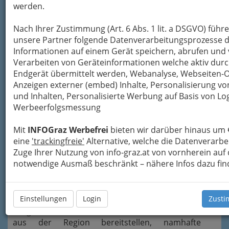
mit einem ausgezeichneten Gesamtkonzept.
werden.
Gastronomiebetriebe, die
Nach Ihrer Zustimmung (Art. 6 Abs. 1 lit. a DSGVO) führ
Gäste überzeugen
unsere Partner folgende Datenverarbeitungsprozesse d
möchten, müssen heute
Informationen auf einem Gerät speichern, abrufen und 
weitaus mehr bieten, als
Verarbeiten von Geräteinformationen welche aktiv dur
leckere Speisen. Es braucht
Endgerät übermittelt werden, Webanalyse, Webseiten-
innovative Ideen, die von der Chefetage bis zum
Anzeigen externer (embed) Inhalte, Personalisierung 
Servicepersonal gelebt werden. Der
und Inhalten, Personalisierte Werbung auf Basis von Lo
Qualitätsanspruch reicht längst über
Werbeerfolgsmessung
hochwertige Zutaten hinaus.
Vom Corporate Design, das sich beispielsweise
Mit
INFOGraz Werbefrei
bieten wir darüber hinaus um 
auf Website, Speise- und Visitenkarten
eine
'trackingfreie'
Alternative, welche die Datenverarb
wiederspiegelt über das Interieur bis hin zur
Zuge Ihrer Nutzung von info-graz.at von vornherein auf
Arbeitskleidung muss alles stimmen. Deshalb
notwendige Ausmaß beschränkt – nähere Infos dazu fin
legen erfolgreiche Betriebe
großen Wert auf solide Partner und sind bei der
Einstellungen
Login
Zusti
Auftragsvergabe besonders kritisch. Ob
ausgewählte Landwirte, die beste Lebensmittel
aus der Region bereitstellen, namhafte