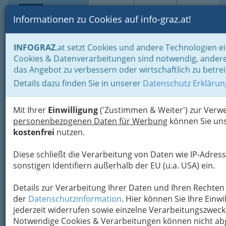
Toggle navi
Suche
Login
Menü
Informationen zu Cookies auf info-graz.at!
Home
Gastronomie
INFOGRAZ
.at setzt Cookies und andere Technologien ei
Gastronomie: Toprestaurants & Gasthäuser
Cookies & Datenverarbeitungen sind notwendig, andere
das Angebot zu verbessern oder wirtschaftlich zu betre
Nav
Einblick in die
Details dazu finden Sie in unserer
Datenschutz Erklärun
Gastronomieszene: 3 Top-
Restaurants in Graz
Mit Ihrer
Einwilligung
('Zustimmen & Weiter') zur Ver
personenbezogenen Daten für Werbung
können Sie uns
kostenfrei
nutzen.
Graz gilt als kulinarische Hochburg und Heimat
zahlreicher Gault-Millau-Adressen. Neben
Diese schließt die Verarbeitung von Daten wie IP-Adress
renommierten Lokalen, die ihre Gäste mit
sonstigen Identifiern außerhalb der EU (u.a. USA) ein.
Spezialitäten der Heimat verwöhnen,…
…laden ausgewählte Restaurants zu einem
Details zur Verarbeitung Ihrer Daten und Ihren Rechten 
Abstecher in die internationale Küche ein. Wir
der
Datenschutzinformation
. Hier können Sie Ihre Einwi
stellen drei Top-Restaurants vor, die nicht nur
jederzeit widerrufen sowie einzelne Verarbeitungszwec
mit exzellenter Kochkunst begeistern, sondern
Notwendige Cookies & Verarbeitungen können nicht ab