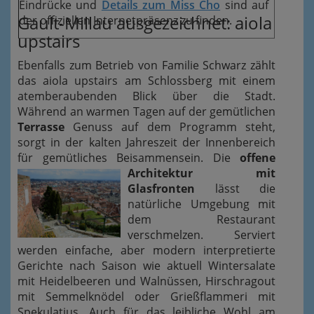
Eindrücke und
Details zum Miss Cho
sind auf
Gault-Millau ausgezeichnet: aiola
der offiziellen Internetpräsenz zu finden.
upstairs
Ebenfalls zum Betrieb von Familie Schwarz zählt
das aiola upstairs am Schlossberg mit einem
atemberaubenden Blick über die Stadt.
Während an warmen Tagen auf der gemütlichen
Terrasse
Genuss auf dem Programm steht,
sorgt in der kalten Jahreszeit der Innenbereich
für gemütliches Beisammensein.
Die
offene
Architektur mit
Glasfronten
lässt die
natürliche Umgebung mit
dem Restaurant
verschmelzen. Serviert
werden einfache, aber modern interpretierte
Gerichte nach Saison wie aktuell Wintersalate
mit Heidelbeeren und Walnüssen, Hirschragout
mit Semmelknödel oder Grießflammeri mit
Spekulatius. Auch für das leibliche Wohl am