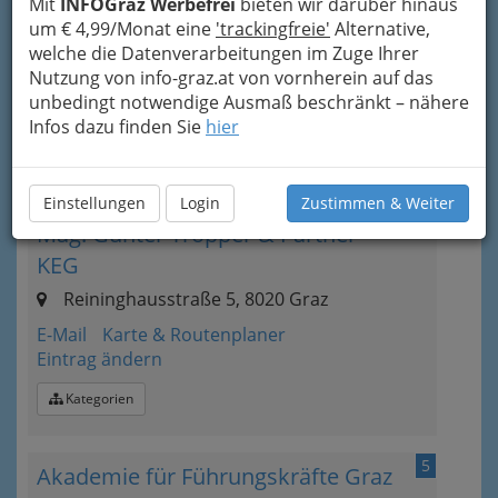
+43 316 904 949
Mit
INFOGraz Werbefrei
bieten wir darüber hinaus
+43 676 898 482 108
um € 4,99/Monat eine
'trackingfreie'
Alternative,
welche die Datenverarbeitungen im Zuge Ihrer
E-Mail
Karte & Routenplaner
Nutzung von info-graz.at von vornherein auf das
Eintrag ändern
unbedingt notwendige Ausmaß beschränkt – nähere
Infos dazu finden Sie
hier
Kategorien
4
Advirtual Unternehmensberatung-
Einstellungen
Login
Zustimmen & Weiter
Mag. Gunter Tropper & Partner
KEG
Reininghausstraße 5, 8020 Graz
E-Mail
Karte & Routenplaner
Eintrag ändern
Kategorien
5
Akademie für Führungskräfte Graz