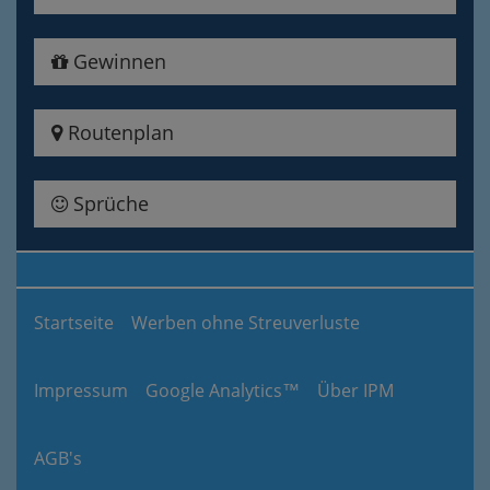
Gewinnen
Routenplan
Sprüche
Startseite
Werben ohne Streuverluste
Impressum
Google Analytics™
Über IPM
AGB's