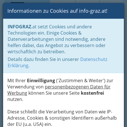
Toggle navi
Suche
Login
Menü
Informationen zu Cookies auf info-graz.at!
Home
Branchen
Gewerbe, Handwerk, Banken
INFOGRAZ
.at setzt Cookies und andere
Information und Consulting
Technologien ein. Einige Cookies &
Fachgruppe Unterneh-mensberatung und Informationstechnologie
Datenverarbeitungen sind notwendig, andere
Unternehmensberater, Betriebsberater
helfen dabei, das Angebot zu verbessern oder
Nav
wirtschaftlich zu betreiben.
Unternehmensberater,
Details dazu finden Sie in unserer
Datenschutz
Betriebsberater
Erklärung
.
Mit Ihrer
Einwilligung
('Zustimmen & Weiter') zur
Bezirksauswahl
Verwendung von
personenbezogenen Daten für
Alle Bezirke
Werbung
können Sie unsere Seite
kostenfrei
nutzen.
1
ÖSB Consulting GmbH
Diese schließt die Verarbeitung von Daten wie IP-
Adresse, Cookies & sonstigen Identifiern außerhalb
Eggenberger Allee 40, 8020 Graz
der EU (u.a. USA) ein.