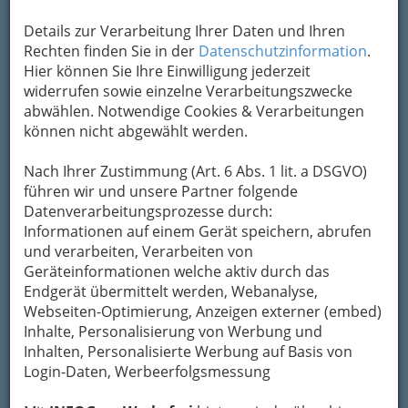
E-Mail
Karte & Routenplaner
Eintrag ändern
Details zur Verarbeitung Ihrer Daten und Ihren
Rechten finden Sie in der
Datenschutzinformation
.
Kategorien
Hier können Sie Ihre Einwilligung jederzeit
widerrufen sowie einzelne Verarbeitungszwecke
2
abwählen. Notwendige Cookies & Verarbeitungen
ABES Consulting International
können nicht abgewählt werden.
GmbH
Bergmanngasse 7, 8010 Graz
Nach Ihrer Zustimmung (Art. 6 Abs. 1 lit. a DSGVO)
+43 316 670 619 0
führen wir und unsere Partner folgende
Datenverarbeitungsprozesse durch:
E-Mail
Karte & Routenplaner
Informationen auf einem Gerät speichern, abrufen
Eintrag ändern
und verarbeiten, Verarbeiten von
Geräteinformationen welche aktiv durch das
Kategorien
Endgerät übermittelt werden, Webanalyse,
Webseiten-Optimierung, Anzeigen externer (embed)
3
Inhalte, Personalisierung von Werbung und
AC WirtschaftsberatungsgmbH & Co
Inhalten, Personalisierte Werbung auf Basis von
KG
Login-Daten, Werbeerfolgsmessung
Mariagrüner Straße 31 c, 8043 Graz