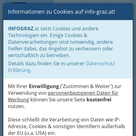
Toggle navi
Suche
Login
Menü
Informationen zu Cookies auf info-graz.at!
Home
Branchen
Gesundheit und Soziales
INFOGRAZ
.at setzt Cookies und andere
Fachärzte und Fachärztinnen
Urologie u. Andrologie
Technologien ein. Einige Cookies &
Datenverarbeitungen sind notwendig, andere
Nav
Urologie u. Andrologie
helfen dabei, das Angebot zu verbessern oder
wirtschaftlich zu betreiben.
Details dazu finden Sie in unserer
Datenschutz
Die Urologie beschäftigt sich mit den
Erklärung
.
harnbildenden und harnableitenden Organen,
also von Niere, Harnblase, Harnleiter und
Harnröhre. UrologInnen behandeln oft (aber
Mit Ihrer
Einwilligung
('Zustimmen & Weiter') zur
nicht ausschließlich) auch Geschlechtsorgane
Verwendung von
personenbezogenen Daten für
des Mannes, also Hoden, Nebenhoden,
Werbung
können Sie unsere Seite
kostenfrei
Samenleiter, Samenbläschen, Penis, sowie der
nutzen.
Prostata auch wenn dies nicht Gebiet der
Urologie ist und decken damit Bereiche der
Diese schließt die Verarbeitung von Daten wie IP-
Andrologie ab. Es gibt Überschneidungen zur
Adresse, Cookies & sonstigen Identifiern außerhalb
Nephrologie, Gynäkologie, Neurologie,
der EU (u.a. USA) ein.