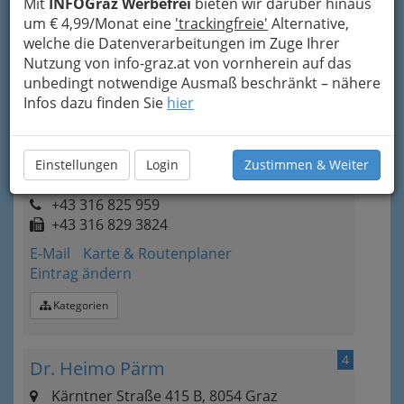
Mit
INFOGraz Werbefrei
bieten wir darüber hinaus
+43 316 829 3824
um € 4,99/Monat eine
'trackingfreie'
Alternative,
Karte & Routenplaner
Eintrag ändern
welche die Datenverarbeitungen im Zuge Ihrer
Nutzung von info-graz.at von vornherein auf das
Kategorien
unbedingt notwendige Ausmaß beschränkt – nähere
Infos dazu finden Sie
hier
3
Dr. Peter Ollinger - Facharzt für
Urologie
Einstellungen
Login
Zustimmen & Weiter
Albrechtgasse 9, 8010 Graz
+43 316 825 959
+43 316 829 3824
E-Mail
Karte & Routenplaner
Eintrag ändern
Kategorien
4
Dr. Heimo Pärm
Kärntner Straße 415 B, 8054 Graz