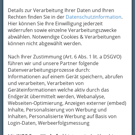
Onkologie und Chirurgie.
Details zur Verarbeitung Ihrer Daten und Ihren
Rechten finden Sie in der
Bezirksauswahl
Datenschutzinformation
.
Hier können Sie Ihre Einwilligung jederzeit
Alle Bezirke
widerrufen sowie einzelne Verarbeitungszwecke
abwählen. Notwendige Cookies & Verarbeitungen
1
können nicht abgewählt werden.
Dr. Johannes Nestroy
Kärntner Straße 410 /I, 8054 Graz
Nach Ihrer Zustimmung (Art. 6 Abs. 1 lit. a DSGVO)
+43 316 823 475
führen wir und unsere Partner folgende
+43 316 283 4754
Datenverarbeitungsprozesse durch:
+43 664 192 2327
Informationen auf einem Gerät speichern, abrufen
und verarbeiten, Verarbeiten von
Karte & Routenplaner
Eintrag ändern
Geräteinformationen welche aktiv durch das
Kategorien
Endgerät übermittelt werden, Webanalyse,
Webseiten-Optimierung, Anzeigen externer (embed)
Inhalte, Personalisierung von Werbung und
2
Dr. Manfred Ollinger
Inhalten, Personalisierte Werbung auf Basis von
Login-Daten, Werbeerfolgsmessung
Kaiserfeldgasse 1 /II, 8010 Graz
+43 316 829 382