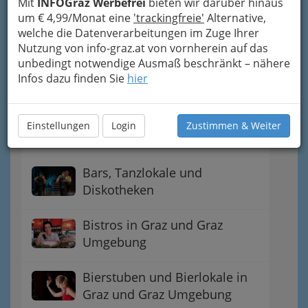
Mit
INFOGraz Werbefrei
bieten wir darüber hinaus
um € 4,99/Monat eine
'trackingfreie'
Alternative,
Automatenausschank
welche die Datenverarbeitungen im Zuge Ihrer
Nutzung von info-graz.at von vornherein auf das
Bahnhofs-Gastwirtschaft
unbedingt notwendige Ausmaß beschränkt – nähere
Infos dazu finden Sie
hier
Imbissstand - Imbissstube
Einstellungen
Login
Zustimmen & Weiter
Bars
Bars, Tanzlokale und
Diskotheken
Bistros in Graz und Graz
Umgebung
Bierstuben und Bierlokale in
Graz und Graz Umgebung