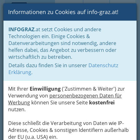
Toggle navi
Suche
Login
Menü
Informationen zu Cookies auf info-graz.at!
Home
Branchen
Tourismus & Freizeitwirtschaft
INFOGRAZ
.at setzt Cookies und andere
Gastronomie
Bahnhofs-Gastwirtschaft
Technologien ein. Einige Cookies &
Arno Krautner
Datenverarbeitungen sind notwendig, andere
helfen dabei, das Angebot zu verbessern oder
Conrad-von-Hötzendorf-Straße 110, 8010 Graz
wirtschaftlich zu betreiben.
Details dazu finden Sie in unserer
Datenschutz
Erklärung
.
Karte
Mit Ihrer
Einwilligung
('Zustimmen & Weiter') zur
Verwendung von
personenbezogenen Daten für
Werbung
können Sie unsere Seite
kostenfrei
Adresse mit Google Maps anschauen
nutzen.
Diese schließt die Verarbeitung von Daten wie IP-
Adresse, Cookies & sonstigen Identifiern außerhalb
der EU (u.a. USA) ein.