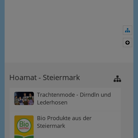
Nav
Nac
Hoamat - Steiermark
Trachtenmode - Dirndln und
Lederhosen
Bio Produkte aus der
Steiermark