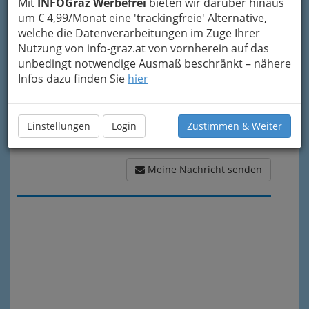
Mit
INFOGraz Werbefrei
bieten wir darüber hinaus
Meine Nachricht
um € 4,99/Monat eine
'trackingfreie'
Alternative,
welche die Datenverarbeitungen im Zuge Ihrer
Nutzung von info-graz.at von vornherein auf das
unbedingt notwendige Ausmaß beschränkt – nähere
Infos dazu finden Sie
hier
Einstellungen
Login
Zustimmen & Weiter
Meine Nachricht senden