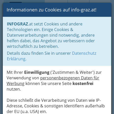
Toggle navi
Suche
Login
Menü
Informationen zu Cookies auf info-graz.at!
Home
Lifestyle
Hoamat - Steiermark - unsere Heimat
INFOGRAZ
.at setzt Cookies und andere
Buschenschank
Technologien ein. Einige Cookies &
Buschenschänke in der Südsteiermark und Oststeiermark
Datenverarbeitungen sind notwendig, andere
Weingut Karner
helfen dabei, das Angebot zu verbessern oder
wirtschaftlich zu betreiben.
Seggauberg 45, 8430 Leibnitz
Details dazu finden Sie in unserer
Datenschutz
+43 3452 86 811
Erklärung
.
+43 3452 86 811 - 4
Mit Ihrer
Einwilligung
('Zustimmen & Weiter') zur
Verwendung von
personenbezogenen Daten für
Werbung
können Sie unsere Seite
kostenfrei
Karte
nutzen.
Diese schließt die Verarbeitung von Daten wie IP-
Adresse mit Google Maps anschauen
Adresse, Cookies & sonstigen Identifiern außerhalb
der EU (u.a. USA) ein.