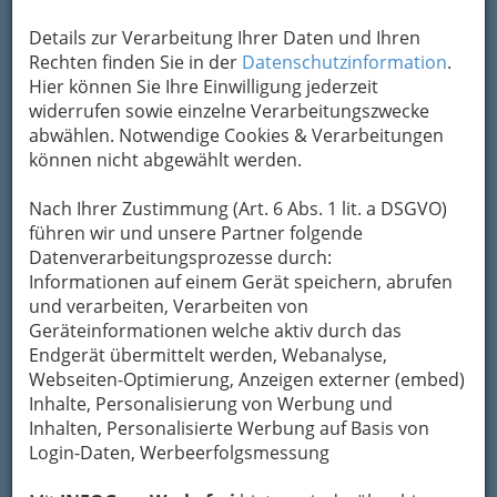
Kontaktaufnahme
Details zur Verarbeitung Ihrer Daten und Ihren
Rechten finden Sie in der
Datenschutzinformation
.
Um die Info-Graz Firmen
vor Spam-Mails zu
Hier können Sie Ihre Einwilligung jederzeit
bewahren
, verwenden wir an dieser Stelle zur
widerrufen sowie einzelne Verarbeitungszwecke
Übermittlung Ihrer Nachricht ein sicheres
abwählen. Notwendige Cookies & Verarbeitungen
Formular. Ihre Nachricht wird nach dem
können nicht abgewählt werden.
Absenden umgehend per Mail an das
Unternehmen Weingut
Karner
August u. Maria
Nach Ihrer Zustimmung (Art. 6 Abs. 1 lit. a DSGVO)
ASSIGAL weitergeleitet.
führen wir und unsere Partner folgende
Mein Name
Datenverarbeitungsprozesse durch:
Informationen auf einem Gerät speichern, abrufen
und verarbeiten, Verarbeiten von
Geräteinformationen welche aktiv durch das
Meine Email Adresse
Endgerät übermittelt werden, Webanalyse,
Webseiten-Optimierung, Anzeigen externer (embed)
Inhalte, Personalisierung von Werbung und
Mein Betreff
Inhalten, Personalisierte Werbung auf Basis von
Login-Daten, Werbeerfolgsmessung