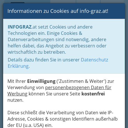
Toggle navi
Suche
Login
Menü
Informationen zu Cookies auf info-graz.at!
Home
Lifestyle
Hoamat - Steiermark - unsere Heimat
INFOGRAZ
.at setzt Cookies und andere
Buschenschank
Buschenschänke in St. Stefan o.Stainz
Technologien ein. Einige Cookies &
Buschenschank Langmann
Datenverarbeitungen sind notwendig, andere
Nav
helfen dabei, das Angebot zu verbessern oder
Greisdorf 16, 8511 St. Stefan
wirtschaftlich zu betreiben.
+43 3463 21 256
Details dazu finden Sie in unserer
Datenschutz
Erklärung
.
Mit Ihrer
Einwilligung
('Zustimmen & Weiter') zur
Karte
Verwendung von
personenbezogenen Daten für
Werbung
können Sie unsere Seite
kostenfrei
nutzen.
Adresse mit Google Maps anschauen
Diese schließt die Verarbeitung von Daten wie IP-
Adresse, Cookies & sonstigen Identifiern außerhalb
der EU (u.a. USA) ein.