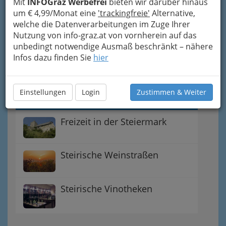
Mit
INFOGraz Werbefrei
bieten wir darüber hinaus
Lederhosen
um € 4,99/Monat eine
'trackingfreie'
Alternative,
welche die Datenverarbeitungen im Zuge Ihrer
Bio Produkte aus der
Nutzung von info-graz.at von vornherein auf das
Steiermark
unbedingt notwendige Ausmaß beschränkt – nähere
Infos dazu finden Sie
hier
Buschenschank
Einstellungen
Login
Zustimmen & Weiter
Freizeit in der Steiermark
Steirische Weinstraßen
Steirische Vinotheken