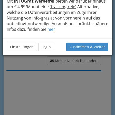
Meine Nachricht
Mit
INFOGraz Werbefrei
bieten wir darüber hinaus
um € 4,99/Monat eine
'trackingfreie'
Alternative,
welche die Datenverarbeitungen im Zuge Ihrer
Nutzung von info-graz.at von vornherein auf das
unbedingt notwendige Ausmaß beschränkt – nähere
Infos dazu finden Sie
hier
Einstellungen
Login
Zustimmen & Weiter
Meine Nachricht senden