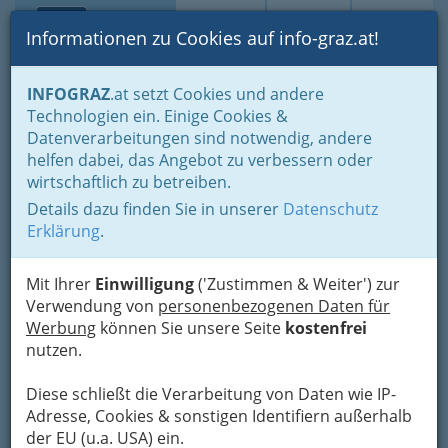
Toggle navi
Suche
Login
Menü
Informationen zu Cookies auf info-graz.at!
Home
Lifestyle
Hoamat - Steiermark - unsere Heimat
INFOGRAZ
.at setzt Cookies und andere
Buschenschank
Buschenschänke in St. Stefan o.Stainz
Technologien ein. Einige Cookies &
Buschenschank Höller
Datenverarbeitungen sind notwendig, andere
Nav
helfen dabei, das Angebot zu verbessern oder
Johann Höller
wirtschaftlich zu betreiben.
Details dazu finden Sie in unserer
Datenschutz
Rosenhof 54, 8511 St.Stefan
Erklärung
.
+43 3463 81 427
Mit Ihrer
Einwilligung
('Zustimmen & Weiter') zur
Verwendung von
personenbezogenen Daten für
Werbung
können Sie unsere Seite
kostenfrei
Karte
nutzen.
Adresse mit Google Maps anschauen
Diese schließt die Verarbeitung von Daten wie IP-
Adresse, Cookies & sonstigen Identifiern außerhalb
der EU (u.a. USA) ein.