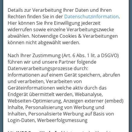
Kontaktaufnahme
Details zur Verarbeitung Ihrer Daten und Ihren
Rechten finden Sie in der
Datenschutzinformation
.
Um die Info-Graz Firmen
vor Spam-Mails zu
Hier können Sie Ihre Einwilligung jederzeit
bewahren
, verwenden wir an dieser Stelle zur
widerrufen sowie einzelne Verarbeitungszwecke
Übermittlung Ihrer Nachricht ein sicheres
abwählen. Notwendige Cookies & Verarbeitungen
Formular. Ihre Nachricht wird nach dem
können nicht abgewählt werden.
Absenden umgehend per Mail an das
Unternehmen Buschenschank Höller Johann
Nach Ihrer Zustimmung (Art. 6 Abs. 1 lit. a DSGVO)
Höller weitergeleitet.
führen wir und unsere Partner folgende
Mein Name
Datenverarbeitungsprozesse durch:
Informationen auf einem Gerät speichern, abrufen
und verarbeiten, Verarbeiten von
Meine Email Adresse
Geräteinformationen welche aktiv durch das
Endgerät übermittelt werden, Webanalyse,
Webseiten-Optimierung, Anzeigen externer (embed)
Inhalte, Personalisierung von Werbung und
Mein Betreff
Inhalten, Personalisierte Werbung auf Basis von
Login-Daten, Werbeerfolgsmessung