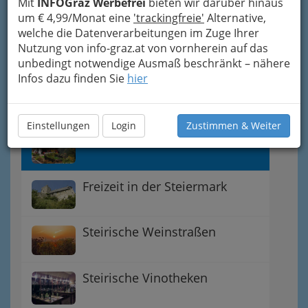
Mit
INFOGraz Werbefrei
bieten wir darüber hinaus
Trachtenmode - Dirndln und
um € 4,99/Monat eine
'trackingfreie'
Alternative,
Lederhosen
welche die Datenverarbeitungen im Zuge Ihrer
Nutzung von info-graz.at von vornherein auf das
Bio Produkte aus der
unbedingt notwendige Ausmaß beschränkt – nähere
Infos dazu finden Sie
Steiermark
hier
Einstellungen
Login
Zustimmen & Weiter
Buschenschank
Freizeit in der Steiermark
Steirische Weinstraßen
Steirische Vinotheken