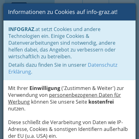
Toggle navi
Suche
Login
Menü
Informationen zu Cookies auf info-graz.at!
Home
Lifestyle
Hoamat - Steiermark - unsere Heimat
INFOGRAZ
.at setzt Cookies und andere
Buschenschank
Buschenschänke in Voitsberg
Technologien ein. Einige Cookies &
Buschenschank
Datenverarbeitungen sind notwendig, andere
Nav
helfen dabei, das Angebot zu verbessern oder
Fuchsenhof
wirtschaftlich zu betreiben.
Details dazu finden Sie in unserer
Datenschutz
Gasselberg 56, 8564 Gaisfeld
Erklärung
.
+43 3143 20 120
Mit Ihrer
Einwilligung
('Zustimmen & Weiter') zur
Verwendung von
personenbezogenen Daten für
Werbung
können Sie unsere Seite
kostenfrei
Karte
nutzen.
Adresse mit Google Maps anschauen
Diese schließt die Verarbeitung von Daten wie IP-
Adresse, Cookies & sonstigen Identifiern außerhalb
der EU (u.a. USA) ein.