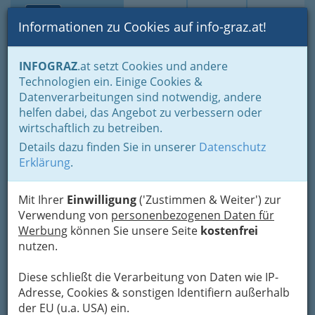
Toggle navi
Suche
Login
Menü
Informationen zu Cookies auf info-graz.at!
Home
Branchen
Tourismus & Freizeitwirtschaft
INFOGRAZ
.at setzt Cookies und andere
Gastronomie
Diskotheken und Clubs
Technologien ein. Einige Cookies &
Bollwerk Graz
Datenverarbeitungen sind notwendig, andere
helfen dabei, das Angebot zu verbessern oder
Weblinger Gürtel 5, 8054 Graz
wirtschaftlich zu betreiben.
Details dazu finden Sie in unserer
Datenschutz
Erklärung
.
Karte
Mit Ihrer
Einwilligung
('Zustimmen & Weiter') zur
Verwendung von
personenbezogenen Daten für
Werbung
können Sie unsere Seite
kostenfrei
Adresse mit Google Maps anschauen
nutzen.
Diese schließt die Verarbeitung von Daten wie IP-
Kontaktaufnahme
Adresse, Cookies & sonstigen Identifiern außerhalb
der EU (u.a. USA) ein.