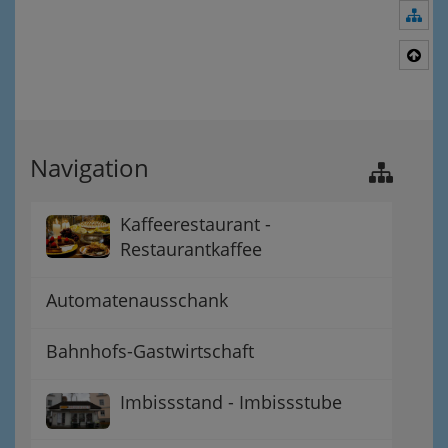
Nav
Nac
Navigation
Kaffeerestaurant -
Restaurantkaffee
Automatenausschank
Bahnhofs-Gastwirtschaft
Imbissstand - Imbissstube