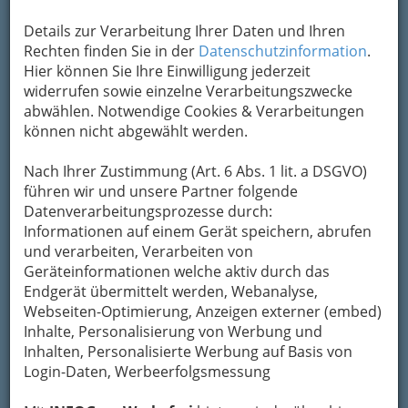
Um die Info-Graz Firmen
vor Spam-Mails zu
bewahren
, verwenden wir an dieser Stelle zur
Details zur Verarbeitung Ihrer Daten und Ihren
Übermittlung Ihrer Nachricht ein sicheres
Rechten finden Sie in der
Datenschutzinformation
.
Formular. Ihre Nachricht wird nach dem
Hier können Sie Ihre Einwilligung jederzeit
Absenden umgehend per Mail an das
widerrufen sowie einzelne Verarbeitungszwecke
Unternehmen Bollwerk Graz weitergeleitet.
abwählen. Notwendige Cookies & Verarbeitungen
können nicht abgewählt werden.
Mein Name
Nach Ihrer Zustimmung (Art. 6 Abs. 1 lit. a DSGVO)
führen wir und unsere Partner folgende
Meine Email Adresse
Datenverarbeitungsprozesse durch:
Informationen auf einem Gerät speichern, abrufen
und verarbeiten, Verarbeiten von
Geräteinformationen welche aktiv durch das
Mein Betreff
Endgerät übermittelt werden, Webanalyse,
Webseiten-Optimierung, Anzeigen externer (embed)
Inhalte, Personalisierung von Werbung und
Meine Nachricht
Inhalten, Personalisierte Werbung auf Basis von
Login-Daten, Werbeerfolgsmessung