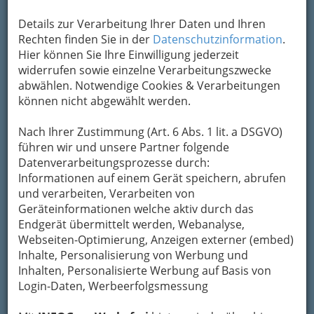
Details zur Verarbeitung Ihrer Daten und Ihren
Rechten finden Sie in der
Datenschutzinformation
.
Hier können Sie Ihre Einwilligung jederzeit
widerrufen sowie einzelne Verarbeitungszwecke
abwählen. Notwendige Cookies & Verarbeitungen
können nicht abgewählt werden.
In unterschiedlichen Epochen oder Regionen
veränderte sich die Ernährung stetig
. Doch
Nach Ihrer Zustimmung (Art. 6 Abs. 1 lit. a DSGVO)
warum ist das so?
führen wir und unsere Partner folgende
Datenverarbeitungsprozesse durch:
Informationen auf einem Gerät speichern, abrufen
und verarbeiten, Verarbeiten von
Geräteinformationen welche aktiv durch das
Endgerät übermittelt werden, Webanalyse,
Webseiten-Optimierung, Anzeigen externer (embed)
Inhalte, Personalisierung von Werbung und
Inhalten, Personalisierte Werbung auf Basis von
Login-Daten, Werbeerfolgsmessung
Essen vor Millionen von Jahren