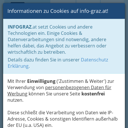
Toggle navi
Suche
Login
Menü
Informationen zu Cookies auf info-graz.at!
Home
Gastronomie
INFOGRAZ
.at setzt Cookies und andere
Gastronomie: Toprestaurants & Gasthäuser
Technologien ein. Einige Cookies &
Verschiedene Gastronomiebetriebe
Datenverarbeitungen sind notwendig, andere
helfen dabei, das Angebot zu verbessern oder
Warum sich unser
wirtschaftlich zu betreiben.
Essverhalten wandelt
Details dazu finden Sie in unserer
Datenschutz
Erklärung
.
Früher ein selbst erlegtes Tier, heute ein fixes
Fertiggericht – im Laufe vieler Jahre hat sich das
Mit Ihrer
Einwilligung
('Zustimmen & Weiter') zur
Essverhalten der Menschen
immer wieder
Verwendung von
personenbezogenen Daten für
gewandelt.
Werbung
können Sie unsere Seite
kostenfrei
nutzen.
Diese schließt die Verarbeitung von Daten wie IP-
Adresse, Cookies & sonstigen Identifiern außerhalb
der EU (u.a. USA) ein.