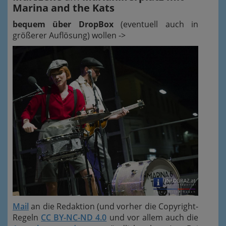
Marina and the Kats
bequem über DropBox
(eventuell auch in
größerer Auflösung) wollen ->
Mail
an die Redaktion (und vorher die Copyright-
Regeln
CC BY-NC-ND 4.0
und vor allem auch die