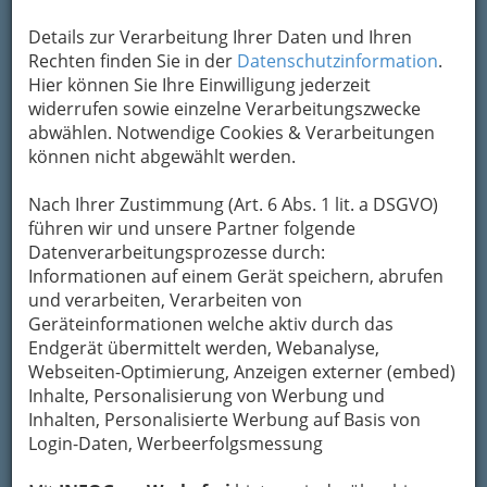
Marina and the cats Bei der Murszene 2017 - Graz
Details zur Verarbeitung Ihrer Daten und Ihren
Mariahilferplatz - 001
Rechten finden Sie in der
Datenschutzinformation
.
Vergrößern
Hier können Sie Ihre Einwilligung jederzeit
widerrufen sowie einzelne Verarbeitungszwecke
abwählen. Notwendige Cookies & Verarbeitungen
Marina and the Kats
können nicht abgewählt werden.
Nach Ihrer Zustimmung (Art. 6 Abs. 1 lit. a DSGVO)
Murszene Graz Mariahilferplatz
führen wir und unsere Partner folgende
Festivals wie die
Murszene
am
Mariahilferplatz
Datenverarbeitungsprozesse durch:
sind es, die den
Kultursommer in Graz
so
Informationen auf einem Gerät speichern, abrufen
einzigartig machen –
Weltmusik vom Feinsten
,
und verarbeiten, Verarbeiten von
unter freiem Himmel – bei freiem Eintritt.
Geräteinformationen welche aktiv durch das
Endgerät übermittelt werden, Webanalyse,
Webseiten-Optimierung, Anzeigen externer (embed)
Inhalte, Personalisierung von Werbung und
Inhalten, Personalisierte Werbung auf Basis von
Login-Daten, Werbeerfolgsmessung