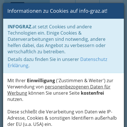
Toggle navi
Suche
Login
Menü
Informationen zu Cookies auf info-graz.at!
Home
Fotos
Festivals und Veranstaltungsreihen
INFOGRAZ
.at setzt Cookies und andere
Technologien ein. Einige Cookies &
Datenverarbeitungen sind notwendig, andere
Marina and the Kats -
helfen dabei, das Angebot zu verbessern oder
Murszene 2017 Graz
wirtschaftlich zu betreiben.
Mariahilferplatz
Details dazu finden Sie in unserer
Datenschutz
Erklärung
.
Previous
Next
Mit Ihrer
Einwilligung
('Zustimmen & Weiter') zur
Verwendung von
personenbezogenen Daten für
Werbung
können Sie unsere Seite
kostenfrei
nutzen.
Diese schließt die Verarbeitung von Daten wie IP-
Adresse, Cookies & sonstigen Identifiern außerhalb
der EU (u.a. USA) ein.