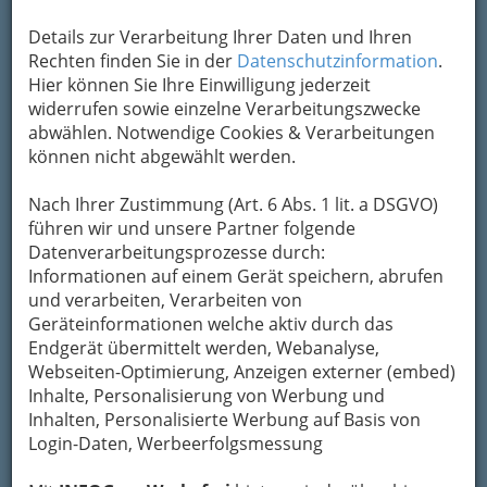
Details zur Verarbeitung Ihrer Daten und Ihren
Rechten finden Sie in der
Datenschutzinformation
.
Lichtkunstfestival Klanglicht 2018 in der Grazer Innenstadt -
Hier können Sie Ihre Einwilligung jederzeit
001
widerrufen sowie einzelne Verarbeitungszwecke
Vergrößern
abwählen. Notwendige Cookies & Verarbeitungen
können nicht abgewählt werden.
Magisches Spektakel Klanglicht
Nach Ihrer Zustimmung (Art. 6 Abs. 1 lit. a DSGVO)
führen wir und unsere Partner folgende
2018
Datenverarbeitungsprozesse durch:
Informationen auf einem Gerät speichern, abrufen
Grazer Innenstadt
und verarbeiten, Verarbeiten von
Geräteinformationen welche aktiv durch das
Endgerät übermittelt werden, Webanalyse,
Webseiten-Optimierung, Anzeigen externer (embed)
Inhalte, Personalisierung von Werbung und
Inhalten, Personalisierte Werbung auf Basis von
Login-Daten, Werbeerfolgsmessung