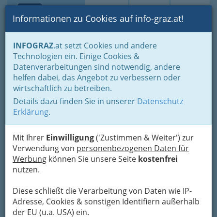
Toggle navi
Suche
Login
Menü
Informationen zu Cookies auf info-graz.at!
Home
Fotos
Festivals und Veranstaltungsreihen
INFOGRAZ
.at setzt Cookies und andere
Technologien ein. Einige Cookies &
Datenverarbeitungen sind notwendig, andere
Klanglicht 2018 -
helfen dabei, das Angebot zu verbessern oder
Lichtkunstfestival in der
wirtschaftlich zu betreiben.
Grazer Innenstadt
Details dazu finden Sie in unserer
Datenschutz
Erklärung
.
Previous
Next
Mit Ihrer
Einwilligung
('Zustimmen & Weiter') zur
Verwendung von
personenbezogenen Daten für
Werbung
können Sie unsere Seite
kostenfrei
nutzen.
Diese schließt die Verarbeitung von Daten wie IP-
Adresse, Cookies & sonstigen Identifiern außerhalb
der EU (u.a. USA) ein.