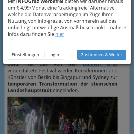
Mit
INFOGraz Werbefrei
bieten wir darüber hinaus
um € 4,99/Monat eine
'trackingfreie'
Alternative,
welche die Datenverarbeitungen im Zuge Ihrer
Nutzung von info-graz.at von vornherein auf das
unbedingt notwendige Ausmaß beschränkt – nähere
Das
Lichtkunstfestival "Klanglicht"
verzaubert
Infos dazu finden Sie
hier
heuer in seiner vierten Ausgabe gleich an drei
Abenden die Grazer Innenstadt - und mit ihr die
Menschen, die sich abermals staunend in
Einstellungen
Login
Zustimmen & Weiter
Massen dem magischen Spektakel hingeben.
Dafür hat das von den
Bühnen Graz
veranstaltete Festival wieder Künstlerinnen und
Künstler von Berlin bis Singapur und Sydney zur
temporären Transformation der steirischen
Landeshauptstadt
eingeladen.