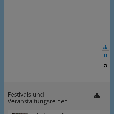
Nav
Meh
Nac
Festivals und
Veranstaltungsreihen