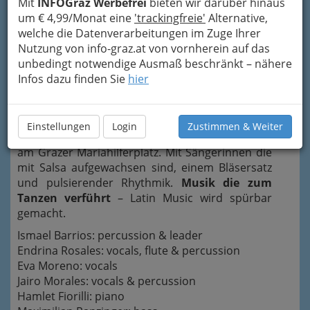
Mit
INFOGraz Werbefrei
bieten wir darüber hinaus
um € 4,99/Monat eine
'trackingfreie'
Alternative,
welche die Datenverarbeitungen im Zuge Ihrer
Nutzung von info-graz.at von vornherein auf das
unbedingt notwendige Ausmaß beschränkt – nähere
Infos dazu finden Sie
hier
Ismael Barrios
mit seiner Band Salsa Explosion
Einstellungen
Login
Zustimmen & Weiter
bietet Live-Acts und
Salsa mit Überraschungen
am Grazer Mariahilferplatz. Mit Sängerinnen die
mit Salsa aufgewachsen sind, einem Bläsersatz
und pulsierender Rhythmik.
Musik die zum
Tanzen verführt
– Latin Music wird spürbar
gemacht.
Ismael Barrios: percussion & leader
Endrina Rosales: vocals, flute & percussion
Eva Moreno: vocals
Jairo Morales: vocals & percussion
Hamlet Fiorilli: piano