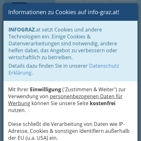
Toggle navi
Suche
Login
Menü
Informationen zu Cookies auf info-graz.at!
Home
Fotos
Festivals und Veranstaltungsreihen
INFOGRAZ
.at setzt Cookies und andere
Technologien ein. Einige Cookies &
Datenverarbeitungen sind notwendig, andere
SALSA EXPLOSION FEAT.
helfen dabei, das Angebot zu verbessern oder
Eva Moreno - Murszene
wirtschaftlich zu betreiben.
Graz 2018
Details dazu finden Sie in unserer
Datenschutz
Erklärung
.
Previous
Next
Mit Ihrer
Einwilligung
('Zustimmen & Weiter') zur
Verwendung von
personenbezogenen Daten für
Werbung
können Sie unsere Seite
kostenfrei
nutzen.
Diese schließt die Verarbeitung von Daten wie IP-
Adresse, Cookies & sonstigen Identifiern außerhalb
der EU (u.a. USA) ein.