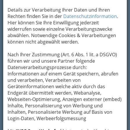
Details zur Verarbeitung Ihrer Daten und Ihren
Rechten finden Sie in der
Datenschutzinformation
.
Salsa Explosion Feat. Eva Moreno - Ismael Barrios mit seiner
Hier können Sie Ihre Einwilligung jederzeit
Band - 001
widerrufen sowie einzelne Verarbeitungszwecke
Vergrößern
abwählen. Notwendige Cookies & Verarbeitungen
können nicht abgewählt werden.
SALSA EXPLOSION FEAT. Eva
Nach Ihrer Zustimmung (Art. 6 Abs. 1 lit. a DSGVO)
führen wir und unsere Partner folgende
Moreno
Datenverarbeitungsprozesse durch:
Informationen auf einem Gerät speichern, abrufen
Murszene Graz 2018
und verarbeiten, Verarbeiten von
Brasilianischer Rhythmus
für das Festival
Geräteinformationen welche aktiv durch das
“Murszene” am Grazer Mariahilferplatz: Salsa
Endgerät übermittelt werden, Webanalyse,
Explosion Feat.
Eva Moreno
Webseiten-Optimierung, Anzeigen externer (embed)
Inhalte, Personalisierung von Werbung und
Inhalten, Personalisierte Werbung auf Basis von
Login-Daten, Werbeerfolgsmessung