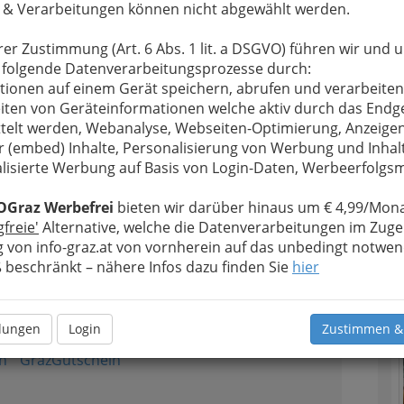
 & Verarbeitungen können nicht abgewählt werden.
Alle Bezirke
rer Zustimmung (Art. 6 Abs. 1 lit. a DSGVO) führen wir und 
1
 folgende Datenverarbeitungsprozesse durch:
tionen auf einem Gerät speichern, abrufen und verarbeiten
iten von Geräteinformationen welche aktiv durch das Endg
telt werden, Webanalyse, Webseiten-Optimierung, Anzeige
r (embed) Inhalte, Personalisierung von Werbung und Inhal
Gutschein
lisierte Werbung auf Basis von Login-Daten, Werbeerfolg
OGraz Werbefrei
bieten wir darüber hinaus um € 4,99/Mona
gfreie'
Alternative, welche die Datenverarbeitungen im Zuge
2
 von info-graz.at von vornherein auf das unbedingt notwen
beschränkt – nähere Infos dazu finden Sie
hier
llungen
Login
Zustimmen &
n
GrazGutschein