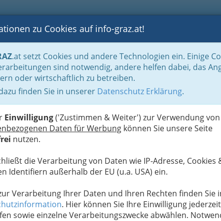
tionen zu Cookies auf info-graz.at!
B
F
G
B
GEN
LOGS
OTOS
ASTRONOMIE
RANCHEN
RAZ
.at setzt Cookies und andere Technologien ein. Einige C
cheine akzeptieren
rarbeitungen sind notwendig, andere helfen dabei, das An
ern oder wirtschaftlich zu betreiben.
 dazu finden Sie in unserer
Datenschutz Erklärung
.
T
GrazGutscheine akzeptieren
N
er
Einwilligung
('Zustimmen & Weiter') zur Verwendung von
zum Geburtstag, zu Ostern und Weihnachten oder
enbezogenen Daten für Werbung
können Sie unsere Seite
nschen!
INFOGRAZ
.at zeigt Ihnen, wo man den
rei
nutzen.
Sie, wie sie es gewohnt sind auf unserem Portal.
 den GrazGutschein akzeptiert, zeigen wir es Ihnen
chließt die Verarbeitung von Daten wie IP-Adresse, Cookies 
 die die GrazGutscheine akzeptieren, gemeinsam -
n Identifiern außerhalb der EU (u.a. USA) ein.
nzeichnet! Sollte Ihnen ein Betrieb abgehen, wir
ber auch
hier
erinnern, dass wir Ihr (Stamm)-
 zur Verarbeitung Ihrer Daten und Ihren Rechten finden Sie i
en.
hutzinformation
. Hier können Sie Ihre Einwilligung jederzeit
fen sowie einzelne Verarbeitungszwecke abwählen. Notwen