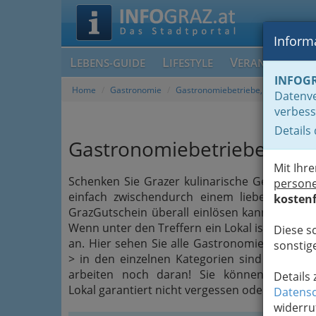
Informa
L
L
V
EBENS-GUIDE
IFESTYLE
ERANSTALTUN
INFOG
Home
Gastronomie
Gastronomiebetriebe, die GrazGuts
Datenve
verbess
Details
Gastronomiebetriebe, die 
Mit Ihr
Schenken Sie Grazer kulinarische Genüsse, 
person
einfach zwischendurch einem lieben Mitme
kostenf
GrazGutschein überall einlösen kann. Suchen 
Wenn unter den Treffern ein Lokal ist, welches
Diese s
an. Hier sehen Sie alle Gastronomiebetriebe,
sonstige
> in den einzelnen Kategorien sind sie geken
arbeiten noch daran! Sie können uns a
Details
Lokal garantiert nicht vergessen oder überseh
Datensc
widerru