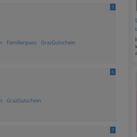
5
n
Familienpass
GrazGutschein
6
n
GrazGutschein
7