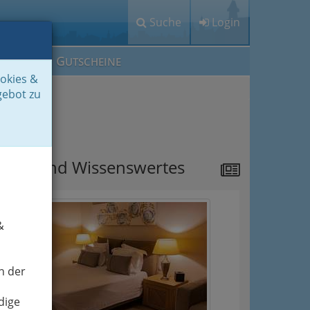
Suche
Login
M
G
EIN IG
UTSCHEINE
ookies &
gebot zu
ipps
ews und Wissenswertes
&
n der
dige