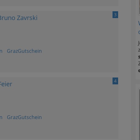
3
Bruno Zavrski
n
GrazGutschein
4
eier
n
GrazGutschein