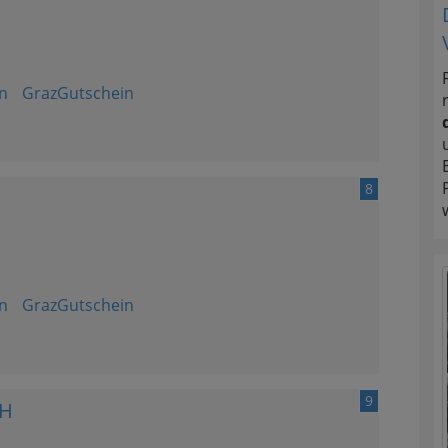
n
GrazGutschein
8
n
GrazGutschein
9
bH