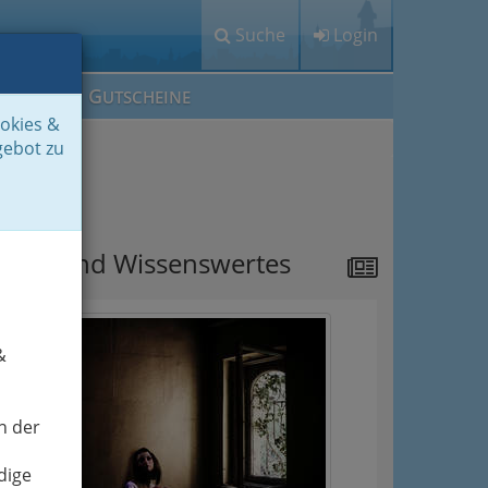
Suche
Login
M
G
EIN IG
UTSCHEINE
ookies &
gebot zu
ipps
ews und Wissenswertes
&
n der
dige