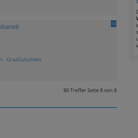
10
robanek
n
GrazGutschein
80 Treffer
Seite
8
von
8