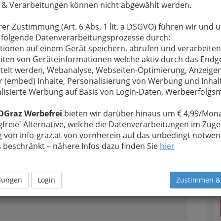
 & Verarbeitungen können nicht abgewählt werden.
Alle Bezirke
rer Zustimmung (Art. 6 Abs. 1 lit. a DSGVO) führen wir und 
1
 folgende Datenverarbeitungsprozesse durch:
nomie GmbH
tionen auf einem Gerät speichern, abrufen und verarbeiten
iten von Geräteinformationen welche aktiv durch das Endg
telt werden, Webanalyse, Webseiten-Optimierung, Anzeige
r (embed) Inhalte, Personalisierung von Werbung und Inhal
n
GrazGutschein
lisierte Werbung auf Basis von Login-Daten, Werbeerfolg
OGraz Werbefrei
bieten wir darüber hinaus um € 4,99/Mona
gfreie'
Alternative, welche die Datenverarbeitungen im Zuge
2
 von info-graz.at von vornherein auf das unbedingt notwen
beschränkt – nähere Infos dazu finden Sie
hier
llungen
Login
Zustimmen &
n
GrazGutschein