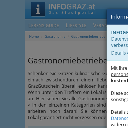
Informa
L
L
V
EBENS-GUIDE
IFESTYLE
ERANSTALTUN
INFOG
Home
Gastronomie
Gastronomiebetriebe, die GrazGuts
Datenve
verbess
Details
Gastronomiebetriebe, die 
Mit Ihr
Schenken Sie Grazer kulinarische Genüsse, 
person
einfach zwischendurch einem lieben Mitme
kostenf
GrazGutschein überall einlösen kann. Suchen 
Wenn unter den Treffern ein Lokal ist, welches
Diese s
an. Hier sehen Sie alle Gastronomiebetriebe,
sonstige
> in den einzelnen Kategorien sind sie geken
arbeiten noch daran! Sie können uns a
Details
Lokal garantiert nicht vergessen oder überseh
Datensc
widerru