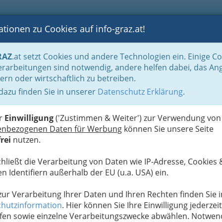
tionen zu Cookies auf info-graz.at!
B
F
G
B
GEN
LOGS
OTOS
ASTRONOMIE
RANCHEN
RAZ
.at setzt Cookies und andere Technologien ein. Einige C
cheine akzeptieren
rarbeitungen sind notwendig, andere helfen dabei, das An
ern oder wirtschaftlich zu betreiben.
 dazu finden Sie in unserer
Datenschutz Erklärung
.
T
GrazGutscheine akzeptieren
N
er
Einwilligung
('Zustimmen & Weiter') zur Verwendung von
zum Geburtstag, zu Ostern und Weihnachten oder
enbezogenen Daten für Werbung
können Sie unsere Seite
nschen!
INFOGRAZ
.at zeigt Ihnen, wo man den
rei
nutzen.
Sie, wie sie es gewohnt sind auf unserem Portal.
 den GrazGutschein akzeptiert, zeigen wir es Ihnen
chließt die Verarbeitung von Daten wie IP-Adresse, Cookies 
 die die GrazGutscheine akzeptieren, gemeinsam -
n Identifiern außerhalb der EU (u.a. USA) ein.
nzeichnet! Sollte Ihnen ein Betrieb abgehen, wir
ber auch
hier
erinnern, dass wir Ihr (Stamm)-
 zur Verarbeitung Ihrer Daten und Ihren Rechten finden Sie i
en.
hutzinformation
. Hier können Sie Ihre Einwilligung jederzeit
fen sowie einzelne Verarbeitungszwecke abwählen. Notwen