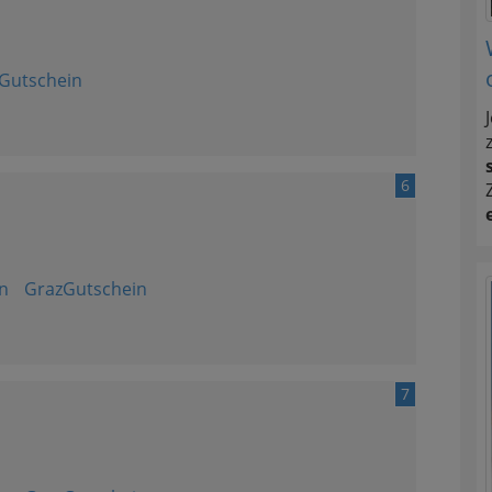
Gutschein
6
n
GrazGutschein
7