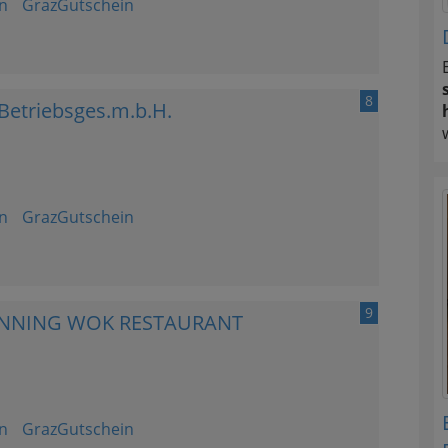
n
GrazGutschein
8
 Betriebsges.m.b.H.
n
GrazGutschein
9
UNNING WOK RESTAURANT
n
GrazGutschein