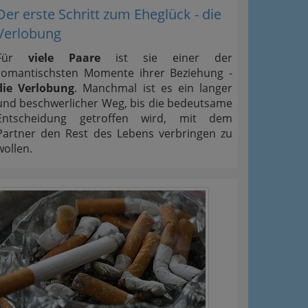
Der erste Schritt zum Eheglück - die
Verlobung
Für
viele Paare
ist sie einer der
romantischsten Momente ihrer Beziehung -
die Verlobung
. Manchmal ist es ein langer
und beschwerlicher Weg, bis die bedeutsame
Entscheidung getroffen wird, mit dem
Partner den Rest des Lebens verbringen zu
wollen.