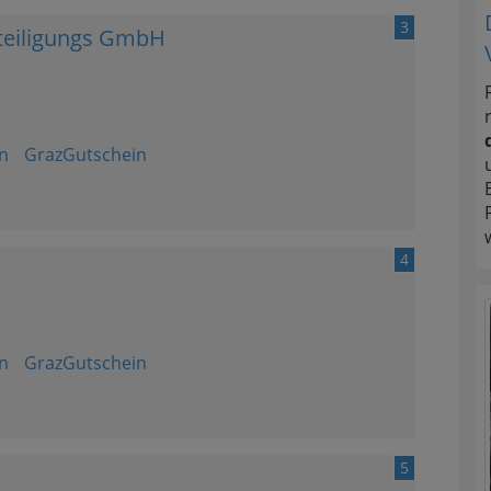
3
eteiligungs GmbH
n
GrazGutschein
4
n
GrazGutschein
5