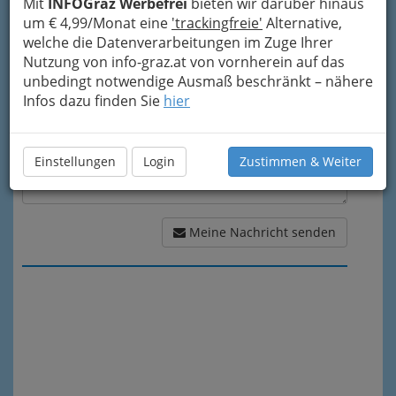
Mit
INFOGraz Werbefrei
bieten wir darüber hinaus
um € 4,99/Monat eine
'trackingfreie'
Alternative,
Meine Nachricht
welche die Datenverarbeitungen im Zuge Ihrer
Nutzung von info-graz.at von vornherein auf das
unbedingt notwendige Ausmaß beschränkt – nähere
Infos dazu finden Sie
hier
Einstellungen
Login
Zustimmen & Weiter
Meine Nachricht senden