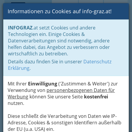
Toggle navi
Suche
Login
Menü
Informationen zu Cookies auf info-graz.at!
Home
Lifestyle
Feste feiern
INFOGRAZ
.at setzt Cookies und andere
Der schönste Tag im Leben für viele
Technologien ein. Einige Cookies &
Planung erspart Ärger und Stress vor dem Heiraten
Datenverarbeitungen sind notwendig, andere
Hochzeitsreise
helfen dabei, das Angebot zu verbessern oder
ARAC GmbH - Europcar
Nav
wirtschaftlich zu betreiben.
Details dazu finden Sie in unserer
Datenschutz
Kärntner Straße 20, 8020 Graz
Erklärung
.
+43 1 866 16 81
+43 662 9398 8199
Mit Ihrer
Einwilligung
('Zustimmen & Weiter') zur
Verwendung von
personenbezogenen Daten für
Werbung
können Sie unsere Seite
kostenfrei
nutzen.
Karte
Diese schließt die Verarbeitung von Daten wie IP-
Adresse, Cookies & sonstigen Identifiern außerhalb
Adresse mit Google Maps anschauen
der EU (u.a. USA) ein.