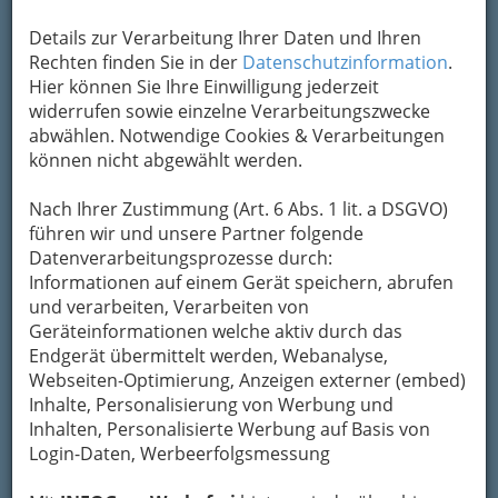
Details zur Verarbeitung Ihrer Daten und Ihren
Kontaktaufnahme
Rechten finden Sie in der
Datenschutzinformation
.
Hier können Sie Ihre Einwilligung jederzeit
Um die Info-Graz Firmen
vor Spam-Mails zu
widerrufen sowie einzelne Verarbeitungszwecke
bewahren
, verwenden wir an dieser Stelle zur
abwählen. Notwendige Cookies & Verarbeitungen
Übermittlung Ihrer Nachricht ein sicheres
können nicht abgewählt werden.
Formular. Ihre Nachricht wird nach dem
Absenden umgehend per Mail an das
Nach Ihrer Zustimmung (Art. 6 Abs. 1 lit. a DSGVO)
Unternehmen ARAC GmbH - Europcar
führen wir und unsere Partner folgende
weitergeleitet.
Datenverarbeitungsprozesse durch:
Mein Name
Informationen auf einem Gerät speichern, abrufen
und verarbeiten, Verarbeiten von
Geräteinformationen welche aktiv durch das
Endgerät übermittelt werden, Webanalyse,
Meine Email Adresse
Webseiten-Optimierung, Anzeigen externer (embed)
Inhalte, Personalisierung von Werbung und
Inhalten, Personalisierte Werbung auf Basis von
Mein Betreff
Login-Daten, Werbeerfolgsmessung