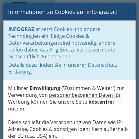
Toggle navi
Suche
Login
Menü
Informationen zu Cookies auf info-graz.at!
Home
Lifestyle
Feste feiern
INFOGRAZ
.at setzt Cookies und andere
Der schönste Tag im Leben für viele
Technologien ein. Einige Cookies &
Planung erspart Ärger und Stress vor dem Heiraten
Datenverarbeitungen sind notwendig, andere
Hochzeitstorte
helfen dabei, das Angebot zu verbessern oder
Nav
wirtschaftlich zu betreiben.
Hochzeitstorte
Details dazu finden Sie in unserer
Datenschutz
Erklärung
.
Köstliche
Hochstapelei
Mit Ihrer
Einwilligung
('Zustimmen & Weiter') zur
Verwendung von
personenbezogenen Daten für
Eine
Werbung
können Sie unsere Seite
kostenfrei
liebgewonnene
nutzen.
Tradition jeder
Hochzeit ist der Anschnitt der
Diese schließt die Verarbeitung von Daten wie IP-
Hochzeitstorte durch das Brautpaar.
Adresse, Cookies & sonstigen Identifiern außerhalb
Nach englischem Ritus wird von der obersten
der EU (u.a. USA) ein.