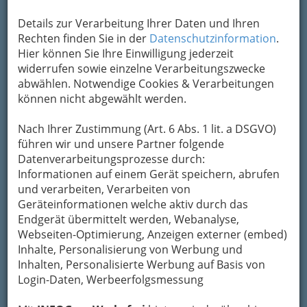
Etage der Torte ein Stück tiefgekühlt und am
ersten Hochzeitstag verspeist.
Mindestens einen
Details zur Verarbeitung Ihrer Daten und Ihren
Rechten finden Sie in der
Datenschutzinformation
.
Hier können Sie Ihre Einwilligung jederzeit
widerrufen sowie einzelne Verarbeitungszwecke
abwählen. Notwendige Cookies & Verarbeitungen
können nicht abgewählt werden.
Monat vor der Hochzeit sollte die Bestellung der
Hochzeitstorte fixiert sein, denn die besten
Nach Ihrer Zustimmung (Art. 6 Abs. 1 lit. a DSGVO)
Zuckerbäcker sind in den Spitzen-
führen wir und unsere Partner folgende
Hochzeitsmonaten oft schon ausgebucht. Ob
Datenverarbeitungsprozesse durch:
Haselnuss-, Trüffel-, Himbeer-, Punsch-,
Informationen auf einem Gerät speichern, abrufen
Mozarttorte oder extravagante Variationen –
und verarbeiten, Verarbeiten von
beim Geschmack sind keine Grenzen
gesetzt.
Geräteinformationen welche aktiv durch das
Auch bei der Form
Endgerät übermittelt werden, Webanalyse,
gibt’s tausend
Webseiten-Optimierung, Anzeigen externer (embed)
Möglichkeiten – ob
Inhalte, Personalisierung von Werbung und
Stockwerk oder schlicht
Inhalten, Personalisierte Werbung auf Basis von
und einfach eckig; mit
Login-Daten, Werbeerfolgsmessung
Karamelgitter oder
Blütendekoration aus Marzipan verziert. Am