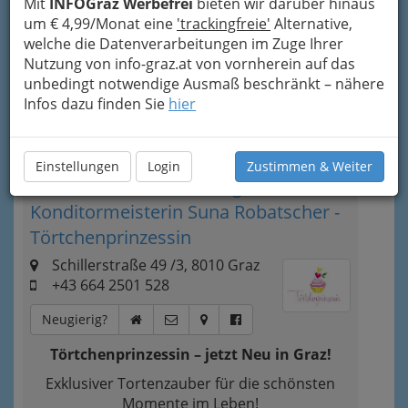
Mit
INFOGraz Werbefrei
bieten wir darüber hinaus
besten wählt das Brautpaar seinen persönlichen
um € 4,99/Monat eine
'trackingfreie'
Alternative,
Favoriten aus – und lässt ihn sich gemeinsam
welche die Datenverarbeitungen im Zuge Ihrer
auf der Zunge zergehen.
Nutzung von info-graz.at von vornherein auf das
unbedingt notwendige Ausmaß beschränkt – nähere
Bezirksauswahl
Infos dazu finden Sie
hier
Alle Bezirke
Einstellungen
Login
Zustimmen & Weiter
1
Konditorei auf Bestellung -
Konditormeisterin Suna Robatscher -
Törtchenprinzessin
Schillerstraße 49 /3, 8010 Graz
+43 664 2501 528
Neugierig?
Törtchenprinzessin – jetzt Neu in Graz!
Exklusiver Tortenzauber für die schönsten
Momente im Leben!