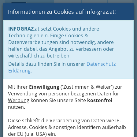
Toggle navi
Suche
Login
Menü
Informationen zu Cookies auf info-graz.at!
Home
Lifestyle
Feste feiern
INFOGRAZ
.at setzt Cookies und andere
Der schönste Tag im Leben für viele
Technologien ein. Einige Cookies &
Planung erspart Ärger und Stress vor dem Heiraten
Datenverarbeitungen sind notwendig, andere
Hochzeitstorte
helfen dabei, das Angebot zu verbessern oder
INTERSPAR Gesellschaft
wirtschaftlich zu betreiben.
m.b.H. Shopping Center
Details dazu finden Sie in unserer
Datenschutz
Nord
Erklärung
.
Wiener Straße 286, 8051 Graz-Gösting
Mit Ihrer
Einwilligung
('Zustimmen & Weiter') zur
+43 316 710 436
Verwendung von
personenbezogenen Daten für
+43 316 710 436 - 723
Werbung
können Sie unsere Seite
kostenfrei
nutzen.
Diese schließt die Verarbeitung von Daten wie IP-
Adresse, Cookies & sonstigen Identifiern außerhalb
Karte
der EU (u.a. USA) ein.