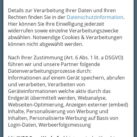
Adresse mit Google Maps anschauen
Details zur Verarbeitung Ihrer Daten und Ihren
Rechten finden Sie in der
Datenschutzinformation
.
Hier können Sie Ihre Einwilligung jederzeit
widerrufen sowie einzelne Verarbeitungszwecke
Kontaktaufnahme
abwählen. Notwendige Cookies & Verarbeitungen
Um die Info-Graz Firmen
vor Spam-Mails zu
können nicht abgewählt werden.
bewahren
, verwenden wir an dieser Stelle zur
Übermittlung Ihrer Nachricht ein sicheres
Nach Ihrer Zustimmung (Art. 6 Abs. 1 lit. a DSGVO)
Formular. Ihre Nachricht wird nach dem
führen wir und unsere Partner folgende
Absenden umgehend per Mail an das
Datenverarbeitungsprozesse durch:
Unternehmen INTERSPAR Gesellschaft m.b.H.
Informationen auf einem Gerät speichern, abrufen
Shopping Center Nord weitergeleitet.
und verarbeiten, Verarbeiten von
Geräteinformationen welche aktiv durch das
Mein Name
Endgerät übermittelt werden, Webanalyse,
Webseiten-Optimierung, Anzeigen externer (embed)
Inhalte, Personalisierung von Werbung und
Meine Email Adresse
Inhalten, Personalisierte Werbung auf Basis von
Login-Daten, Werbeerfolgsmessung