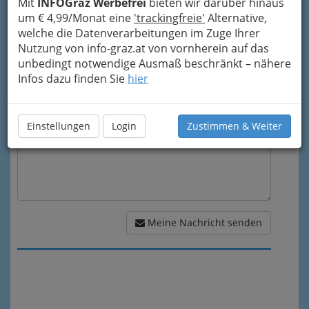
Mit
INFOGraz Werbefrei
bieten wir darüber hinaus
Mein Betreff
um € 4,99/Monat eine
'trackingfreie'
Alternative,
welche die Datenverarbeitungen im Zuge Ihrer
Nutzung von info-graz.at von vornherein auf das
Meine Nachricht
unbedingt notwendige Ausmaß beschränkt – nähere
Infos dazu finden Sie
hier
Einstellungen
Login
Zustimmen & Weiter
Meine Nachricht senden