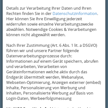
Kontaktaufnahme
Details zur Verarbeitung Ihrer Daten und Ihren
Rechten finden Sie in der
Datenschutzinformation
.
Um die Info-Graz Firmen
vor Spam-Mails zu
Hier können Sie Ihre Einwilligung jederzeit
bewahren
, verwenden wir an dieser Stelle zur
widerrufen sowie einzelne Verarbeitungszwecke
Übermittlung Ihrer Nachricht ein sicheres
abwählen. Notwendige Cookies & Verarbeitungen
Formular. Ihre Nachricht wird nach dem
können nicht abgewählt werden.
Absenden umgehend per Mail an das
Unternehmen INTERSPAR Gesellschaft m.b.H.
Nach Ihrer Zustimmung (Art. 6 Abs. 1 lit. a DSGVO)
Citypark weitergeleitet.
führen wir und unsere Partner folgende
Datenverarbeitungsprozesse durch:
Mein Name
Informationen auf einem Gerät speichern, abrufen
und verarbeiten, Verarbeiten von
Geräteinformationen welche aktiv durch das
Meine Email Adresse
Endgerät übermittelt werden, Webanalyse,
Webseiten-Optimierung, Anzeigen externer (embed)
Inhalte, Personalisierung von Werbung und
Inhalten, Personalisierte Werbung auf Basis von
Mein Betreff
Login-Daten, Werbeerfolgsmessung