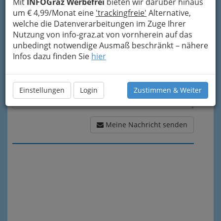
Mit
INFOGraz Werbefrei
bieten wir darüber hinaus
Meine Nachricht
um € 4,99/Monat eine
'trackingfreie'
Alternative,
welche die Datenverarbeitungen im Zuge Ihrer
Nutzung von info-graz.at von vornherein auf das
unbedingt notwendige Ausmaß beschränkt – nähere
Infos dazu finden Sie
hier
Einstellungen
Login
Zustimmen & Weiter
Meine Nachricht senden