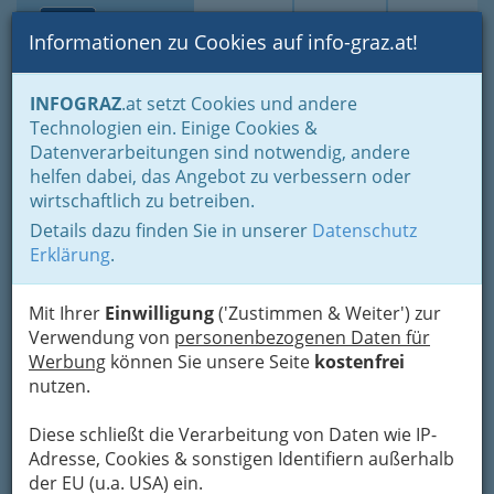
Toggle navi
Suche
Login
Menü
Informationen zu Cookies auf info-graz.at!
Home
Lifestyle
Feste feiern
INFOGRAZ
.at setzt Cookies und andere
Der schönste Tag im Leben für viele
Technologien ein. Einige Cookies &
Planung erspart Ärger und Stress vor dem Heiraten
Datenverarbeitungen sind notwendig, andere
Hochzeitstorte
helfen dabei, das Angebot zu verbessern oder
INTERSPAR Gesellschaft
wirtschaftlich zu betreiben.
m.b.H. Citypark
Details dazu finden Sie in unserer
Datenschutz
Erklärung
.
Lazarettgürtel 55 Citypark, 8020 Graz
+43 316 710 436
Mit Ihrer
Einwilligung
('Zustimmen & Weiter') zur
+43 316 710 436-723
Verwendung von
personenbezogenen Daten für
Werbung
können Sie unsere Seite
Gutschein
kostenfrei
nutzen.
Karte
Diese schließt die Verarbeitung von Daten wie IP-
Adresse, Cookies & sonstigen Identifiern außerhalb
der EU (u.a. USA) ein.
Karte anzeigen