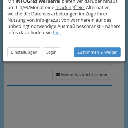
Mit
INFOGraz Werbefrei
bieten wir darüber hinaus
Meine Nachricht
um € 4,99/Monat eine
'trackingfreie'
Alternative,
welche die Datenverarbeitungen im Zuge Ihrer
Nutzung von info-graz.at von vornherein auf das
unbedingt notwendige Ausmaß beschränkt – nähere
Infos dazu finden Sie
hier
Einstellungen
Login
Zustimmen & Weiter
Meine Nachricht senden