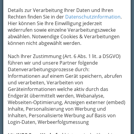
Details zur Verarbeitung Ihrer Daten und Ihren
Kontaktaufnahme
Rechten finden Sie in der
Datenschutzinformation
.
Hier können Sie Ihre Einwilligung jederzeit
Um die Info-Graz Firmen
vor Spam-Mails zu
widerrufen sowie einzelne Verarbeitungszwecke
bewahren
, verwenden wir an dieser Stelle zur
abwählen. Notwendige Cookies & Verarbeitungen
Übermittlung Ihrer Nachricht ein sicheres
können nicht abgewählt werden.
Formular. Ihre Nachricht wird nach dem
Absenden umgehend per Mail an das
Nach Ihrer Zustimmung (Art. 6 Abs. 1 lit. a DSGVO)
Unternehmen Hubert Auer Betriebsgesellschaft
führen wir und unsere Partner folgende
mbH & Co KG weitergeleitet.
Datenverarbeitungsprozesse durch:
Mein Name
Informationen auf einem Gerät speichern, abrufen
und verarbeiten, Verarbeiten von
Geräteinformationen welche aktiv durch das
Endgerät übermittelt werden, Webanalyse,
Meine Email Adresse
Webseiten-Optimierung, Anzeigen externer (embed)
Inhalte, Personalisierung von Werbung und
Inhalten, Personalisierte Werbung auf Basis von
Mein Betreff
Login-Daten, Werbeerfolgsmessung