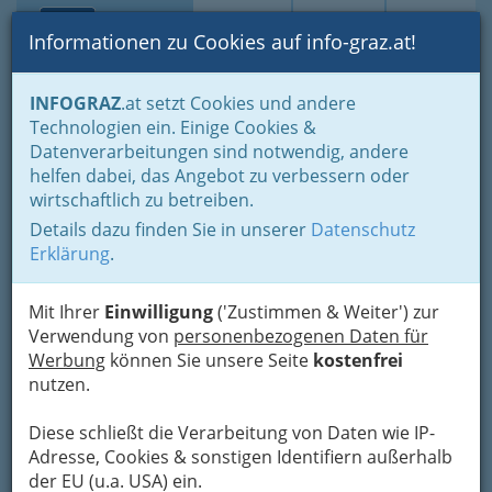
Toggle navi
Suche
Login
Menü
Informationen zu Cookies auf info-graz.at!
Home
Lifestyle
Feste feiern
INFOGRAZ
.at setzt Cookies und andere
Der schönste Tag im Leben für viele
Technologien ein. Einige Cookies &
Planung erspart Ärger und Stress vor dem Heiraten
Datenverarbeitungen sind notwendig, andere
Konditoren - Zuckerbäcker
helfen dabei, das Angebot zu verbessern oder
Hubert Auer
Nav
wirtschaftlich zu betreiben.
Betriebsgesellschaft mbH &
Details dazu finden Sie in unserer
Datenschutz
Co KG
Erklärung
.
Anton.Kleinoscheg-Straße 1 Gösting II, 8010 Graz
Mit Ihrer
Einwilligung
('Zustimmen & Weiter') zur
+43 05 96 69-248
Verwendung von
personenbezogenen Daten für
Werbung
können Sie unsere Seite
kostenfrei
nutzen.
Diese schließt die Verarbeitung von Daten wie IP-
Karte
Adresse, Cookies & sonstigen Identifiern außerhalb
der EU (u.a. USA) ein.
Karte anzeigen