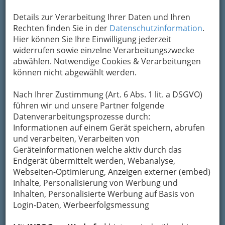
Adresse mit Google Maps anschauen
Details zur Verarbeitung Ihrer Daten und Ihren
Rechten finden Sie in der
Datenschutzinformation
.
Hier können Sie Ihre Einwilligung jederzeit
widerrufen sowie einzelne Verarbeitungszwecke
Kontaktaufnahme
abwählen. Notwendige Cookies & Verarbeitungen
Um die Info-Graz Firmen
vor Spam-Mails zu
können nicht abgewählt werden.
bewahren
, verwenden wir an dieser Stelle zur
Übermittlung Ihrer Nachricht ein sicheres
Nach Ihrer Zustimmung (Art. 6 Abs. 1 lit. a DSGVO)
Formular. Ihre Nachricht wird nach dem
führen wir und unsere Partner folgende
Absenden umgehend per Mail an das
Datenverarbeitungsprozesse durch:
Unternehmen Albin Sorger weitergeleitet.
Informationen auf einem Gerät speichern, abrufen
und verarbeiten, Verarbeiten von
Mein Name
Geräteinformationen welche aktiv durch das
Endgerät übermittelt werden, Webanalyse,
Webseiten-Optimierung, Anzeigen externer (embed)
Meine Email Adresse
Inhalte, Personalisierung von Werbung und
Inhalten, Personalisierte Werbung auf Basis von
Login-Daten, Werbeerfolgsmessung
Mein Betreff