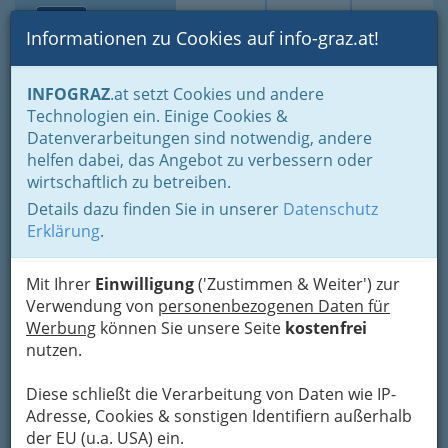
Toggle navi
Suche
Login
Menü
Informationen zu Cookies auf info-graz.at!
Home
Lifestyle
Feste feiern
INFOGRAZ
.at setzt Cookies und andere
Der schönste Tag im Leben für viele
Technologien ein. Einige Cookies &
Planung erspart Ärger und Stress vor dem Heiraten
Datenverarbeitungen sind notwendig, andere
Konditoren - Zuckerbäcker
helfen dabei, das Angebot zu verbessern oder
Albin Sorger "zum
Nav
wirtschaftlich zu betreiben.
Weinrebenbäcker" GmbH &
Details dazu finden Sie in unserer
Datenschutz
Co KG Josef-Pongratz-Platz
Erklärung
.
Josef-Pongratz-Platz 1, 8010 Graz
Mit Ihrer
Einwilligung
('Zustimmen & Weiter') zur
+43 316 586 125 - 0
Verwendung von
personenbezogenen Daten für
+43 316 586 125 - 96
Werbung
können Sie unsere Seite
kostenfrei
nutzen.
Diese schließt die Verarbeitung von Daten wie IP-
Adresse, Cookies & sonstigen Identifiern außerhalb
Karte
der EU (u.a. USA) ein.