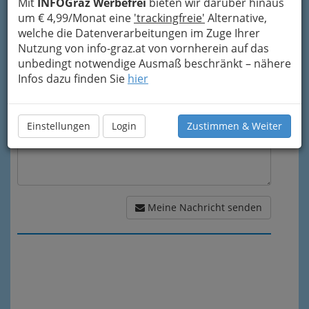
Mit
INFOGraz Werbefrei
bieten wir darüber hinaus
um € 4,99/Monat eine
'trackingfreie'
Alternative,
welche die Datenverarbeitungen im Zuge Ihrer
Meine Nachricht
Nutzung von info-graz.at von vornherein auf das
unbedingt notwendige Ausmaß beschränkt – nähere
Infos dazu finden Sie
hier
Einstellungen
Login
Zustimmen & Weiter
Meine Nachricht senden