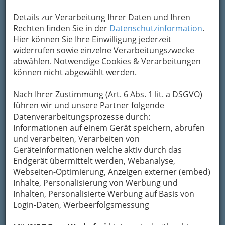
Karte anzeigen
Details zur Verarbeitung Ihrer Daten und Ihren
Rechten finden Sie in der
Datenschutzinformation
.
Kontaktaufnahme
Hier können Sie Ihre Einwilligung jederzeit
widerrufen sowie einzelne Verarbeitungszwecke
Um die Info-Graz Firmen
vor Spam-Mails zu
abwählen. Notwendige Cookies & Verarbeitungen
bewahren
, verwenden wir an dieser Stelle zur
können nicht abgewählt werden.
Übermittlung Ihrer Nachricht ein sicheres
Formular. Ihre Nachricht wird nach dem
Nach Ihrer Zustimmung (Art. 6 Abs. 1 lit. a DSGVO)
Absenden umgehend per Mail an das
führen wir und unsere Partner folgende
Unternehmen Albin Sorger "zum
Datenverarbeitungsprozesse durch:
Weinrebenbäcker" GmbH & Co KG"
Informationen auf einem Gerät speichern, abrufen
Annenpassage weitergeleitet.
und verarbeiten, Verarbeiten von
Mein Name
Geräteinformationen welche aktiv durch das
Endgerät übermittelt werden, Webanalyse,
Webseiten-Optimierung, Anzeigen externer (embed)
Inhalte, Personalisierung von Werbung und
Meine Email Adresse
Inhalten, Personalisierte Werbung auf Basis von
Login-Daten, Werbeerfolgsmessung
Mein Betreff