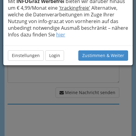
Mit
INFOGraz Werbefrei
bieten wir darüber hinaus
um € 4,99/Monat eine
'trackingfreie'
Alternative,
welche die Datenverarbeitungen im Zuge Ihrer
Meine Nachricht
Nutzung von info-graz.at von vornherein auf das
unbedingt notwendige Ausmaß beschränkt – nähere
Infos dazu finden Sie
hier
Einstellungen
Login
Zustimmen & Weiter
Meine Nachricht senden