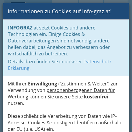
Toggle navi
Suche
Login
Menü
Informationen zu Cookies auf info-graz.at!
Home
Lifestyle
Feste feiern
INFOGRAZ
.at setzt Cookies und andere
Der schönste Tag im Leben für viele
Technologien ein. Einige Cookies &
Planung erspart Ärger und Stress vor dem Heiraten
Datenverarbeitungen sind notwendig, andere
Konditoren - Zuckerbäcker
helfen dabei, das Angebot zu verbessern oder
Albin Sorger "zum
Nav
wirtschaftlich zu betreiben.
Weinrebenbäcker" GmbH &
Details dazu finden Sie in unserer
Datenschutz
Co KG" Annenpassage
Erklärung
.
Bahnhofgürtel 89, 8020 Graz
Mit Ihrer
Einwilligung
('Zustimmen & Weiter') zur
+43 316 723 156-11
Verwendung von
personenbezogenen Daten für
+43 316 586 125 - 96
Werbung
können Sie unsere Seite
kostenfrei
nutzen.
Gutschein
Diese schließt die Verarbeitung von Daten wie IP-
Adresse, Cookies & sonstigen Identifiern außerhalb
Karte
der EU (u.a. USA) ein.