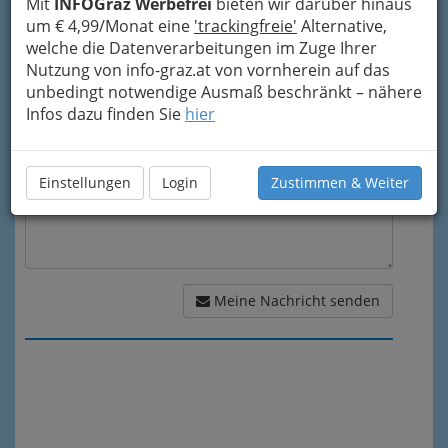
Mit
INFOGraz Werbefrei
bieten wir darüber hinaus
um € 4,99/Monat eine
'trackingfreie'
Alternative,
welche die Datenverarbeitungen im Zuge Ihrer
Meine Nachricht
Nutzung von info-graz.at von vornherein auf das
unbedingt notwendige Ausmaß beschränkt – nähere
Infos dazu finden Sie
hier
Einstellungen
Login
Zustimmen & Weiter
Meine Nachricht senden