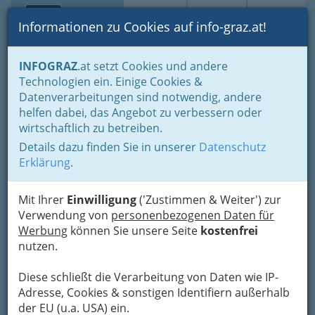
Toggle navi
Suche
Login
Menü
Informationen zu Cookies auf info-graz.at!
Home
Lifestyle
Feste feiern
INFOGRAZ
.at setzt Cookies und andere
Der schönste Tag im Leben für viele
Technologien ein. Einige Cookies &
Planung erspart Ärger und Stress vor dem Heiraten
Datenverarbeitungen sind notwendig, andere
Konditoren - Zuckerbäcker
helfen dabei, das Angebot zu verbessern oder
Hubert Auer
wirtschaftlich zu betreiben.
Betriebsgesellschaft mbH &
Details dazu finden Sie in unserer
Datenschutz
Co KG
Erklärung
.
Conrad-von-Hötzendorf-Straße, 8010 Graz
Mit Ihrer
Einwilligung
('Zustimmen & Weiter') zur
+43 05 96 69-223
Verwendung von
personenbezogenen Daten für
Werbung
können Sie unsere Seite
kostenfrei
nutzen.
Diese schließt die Verarbeitung von Daten wie IP-
Karte
Adresse, Cookies & sonstigen Identifiern außerhalb
der EU (u.a. USA) ein.