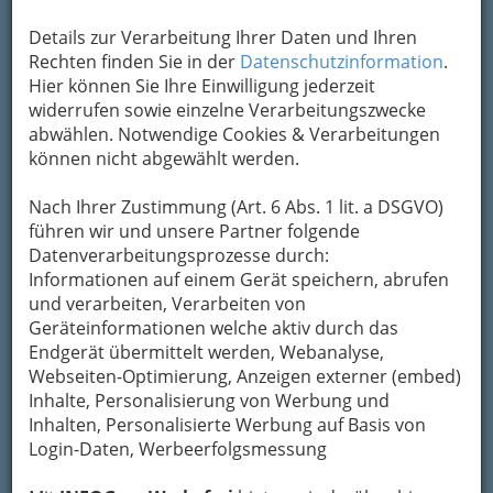
Adresse mit Google Maps anschauen
Details zur Verarbeitung Ihrer Daten und Ihren
Rechten finden Sie in der
Datenschutzinformation
.
Hier können Sie Ihre Einwilligung jederzeit
Kontaktaufnahme
widerrufen sowie einzelne Verarbeitungszwecke
Um die Info-Graz Firmen
vor Spam-Mails zu
abwählen. Notwendige Cookies & Verarbeitungen
bewahren
, verwenden wir an dieser Stelle zur
können nicht abgewählt werden.
Übermittlung Ihrer Nachricht ein sicheres
Formular. Ihre Nachricht wird nach dem
Nach Ihrer Zustimmung (Art. 6 Abs. 1 lit. a DSGVO)
Absenden umgehend per Mail an das
führen wir und unsere Partner folgende
Unternehmen Hubert Auer Betriebsgesellschaft
Datenverarbeitungsprozesse durch:
mbH & Co KG weitergeleitet.
Informationen auf einem Gerät speichern, abrufen
und verarbeiten, Verarbeiten von
Mein Name
Geräteinformationen welche aktiv durch das
Endgerät übermittelt werden, Webanalyse,
Webseiten-Optimierung, Anzeigen externer (embed)
Meine Email Adresse
Inhalte, Personalisierung von Werbung und
Inhalten, Personalisierte Werbung auf Basis von
Login-Daten, Werbeerfolgsmessung
Mein Betreff