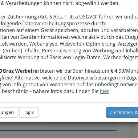
 & Verarbeitungen können nicht abgewählt werden.
u bewahren
, verwenden wir an dieser Stelle zur
rer Zustimmung (Art. 6 Abs. 1 lit. a DSGVO) führen wir und 
Formular. Ihre Nachricht wird nach dem Absenden
 folgende Datenverarbeitungsprozesse durch:
 Merkur Warenhandels-Aktiengesellschaft
tionen auf einem Gerät speichern, abrufen und verarbeiten
iten von Geräteinformationen welche aktiv durch das Endg
telt werden, Webanalyse, Webseiten-Optimierung, Anzeige
Meine Nachricht
r (embed) Inhalte, Personalisierung von Werbung und Inhal
lisierte Werbung auf Basis von Login-Daten, Werbeerfolg
OGraz Werbefrei
bieten wir darüber hinaus um € 4,99/Mona
gfreie'
Alternative, welche die Datenverarbeitungen im Zuge
 von info-graz.at von vornherein auf das unbedingt notwen
beschränkt – nähere Infos dazu finden Sie
hier
llungen
Login
Zustimmen &
Meine Nachricht senden