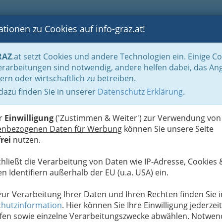
tionen zu Cookies auf info-graz.at!
B
F
G
B
GEN
LOGS
OTOS
ASTRONOMIE
RANCHEN
RAZ
.at setzt Cookies und andere Technologien ein. Einige C
n für viele
Planung erspart Ärger und Stress vor dem Heiraten
Konditoren
rarbeitungen sind notwendig, andere helfen dabei, das An
ern oder wirtschaftlich zu betreiben.
engesellschaft
 dazu finden Sie in unserer
Datenschutz Erklärung
.
W
iersberg
I
er
Einwilligung
('Zustimmen & Weiter') zur Verwendung von
enbezogenen Daten für Werbung
können Sie unsere Seite
rei
nutzen.
chließt die Verarbeitung von Daten wie IP-Adresse, Cookies 
n Identifiern außerhalb der EU (u.a. USA) ein.
 zur Verarbeitung Ihrer Daten und Ihren Rechten finden Sie i
hutzinformation
. Hier können Sie Ihre Einwilligung jederzeit
fen sowie einzelne Verarbeitungszwecke abwählen. Notwen