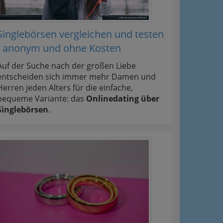
Singlebörsen vergleichen und testen
- anonym und ohne Kosten
Auf der Suche nach der großen Liebe
entscheiden sich immer mehr Damen und
Herren jeden Alters für die einfache,
bequeme Variante: das
Onlinedating über
Singlebörsen
.