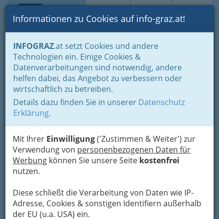
Toggle navi
Suche
Login
Menü
Informationen zu Cookies auf info-graz.at!
Home
Fotos
Festivals und Veranstaltungsreihen
INFOGRAZ
.at setzt Cookies und andere
Jazzwerkstatt - Jazz
Technologien ein. Einige Cookies &
Datenverarbeitungen sind notwendig, andere
Jazzwerkstatt 2017 Graz -
helfen dabei, das Angebot zu verbessern oder
wirtschaftlich zu betreiben.
Fotos Tag 6
Details dazu finden Sie in unserer
Datenschutz
Erklärung
.
Previous
Next
Mit Ihrer
Einwilligung
('Zustimmen & Weiter') zur
Verwendung von
personenbezogenen Daten für
Werbung
können Sie unsere Seite
kostenfrei
nutzen.
Diese schließt die Verarbeitung von Daten wie IP-
Adresse, Cookies & sonstigen Identifiern außerhalb
der EU (u.a. USA) ein.