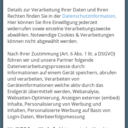
Details zur Verarbeitung Ihrer Daten und Ihren
6. Tag der Jazzwerkstatt 2017 Graz - Orpheum eXtra - 001
Rechten finden Sie in der
Datenschutzinformation
.
Hier können Sie Ihre Einwilligung jederzeit
Vergrößern
widerrufen sowie einzelne Verarbeitungszwecke
abwählen. Notwendige Cookies & Verarbeitungen
können nicht abgewählt werden.
Jazzwerkstatt 2017 Graz, Fotos
Tag 6
Nach Ihrer Zustimmung (Art. 6 Abs. 1 lit. a DSGVO)
führen wir und unsere Partner folgende
Orpheum eXtra
Datenverarbeitungsprozesse durch:
Informationen auf einem Gerät speichern, abrufen
Auch am
6. Tag der Jazzwerkstatt
war man in
und verarbeiten, Verarbeiten von
Graz äußerst produktiv: es wurde wieder mit
Geräteinformationen welche aktiv durch das
höchstem künstlerischen Einsatz gefiedelt,
Endgerät übermittelt werden, Webanalyse,
geschlagen, geklopft, aufgegeigt und gesungen.
Webseiten-Optimierung, Anzeigen externer (embed)
Vor allem Jazz
, aber natürlich auch Popmusik
Inhalte, Personalisierung von Werbung und
und darüber hinaus Moderne sorgten im
Inhalten, Personalisierte Werbung auf Basis von
Programm für Vielschichtigkeit und Virtuosität.
Login-Daten, Werbeerfolgsmessung