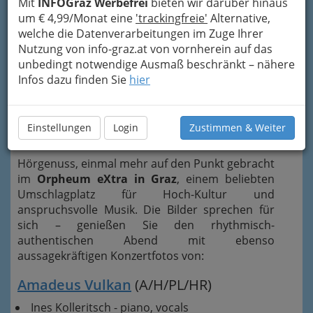
Mit
INFOGraz Werbefrei
bieten wir darüber hinaus
um € 4,99/Monat eine
'trackingfreie'
Alternative,
welche die Datenverarbeitungen im Zuge Ihrer
Nutzung von info-graz.at von vornherein auf das
unbedingt notwendige Ausmaß beschränkt – nähere
Infos dazu finden Sie
hier
Einstellungen
Login
Zustimmen & Weiter
Hörgenuss, einmal mehr auf den Punkt gebracht
im
Orpheum eXtra in Graz
, einem beliebten
Umschlagplatz für Hoch-Kultur und
anspruchsvolle Musik. Die Bilder sprechen für
sich – genießen Sie den rhythmisch-
authentischen Abend mit ebenso
aussagekräftigen Konzertfotos von:
Amadeus Vulkan
(A/H/PL/HR)
Ines Kolleritsch - piano, vocals