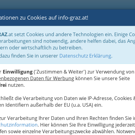
tionen zu Cookies auf info-graz.at!
B
F
G
B
GEN
LOGS
OTOS
ASTRONOMIE
RANCHEN
RAZ
.at setzt Cookies und andere Technologien ein. Einige C
ronomie
Kaffeehaus - Cafe - Cafés in Graz und Umgebung
rarbeitungen sind notwendig, andere helfen dabei, das An
ern oder wirtschaftlich zu betreiben.
 dazu finden Sie in unserer
Datenschutz Erklärung
.
N
er
Einwilligung
('Zustimmen & Weiter') zur Verwendung von
enbezogenen Daten für Werbung
können Sie unsere Seite
rei
nutzen.
chließt die Verarbeitung von Daten wie IP-Adresse, Cookies 
n Identifiern außerhalb der EU (u.a. USA) ein.
 zur Verarbeitung Ihrer Daten und Ihren Rechten finden Sie i
hutzinformation
. Hier können Sie Ihre Einwilligung jederzeit
fen sowie einzelne Verarbeitungszwecke abwählen. Notwen