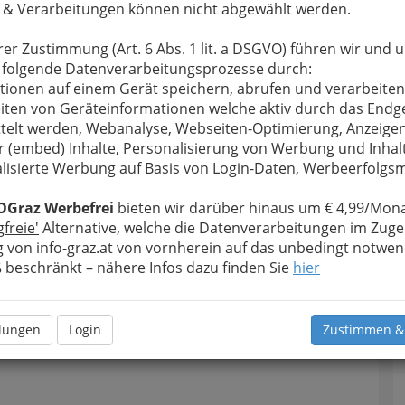
 & Verarbeitungen können nicht abgewählt werden.
u bewahren
, verwenden wir an dieser Stelle zur
Formular. Ihre Nachricht wird nach dem Absenden
rer Zustimmung (Art. 6 Abs. 1 lit. a DSGVO) führen wir und 
s Enoteca weitergeleitet.
 folgende Datenverarbeitungsprozesse durch:
Meine Nachricht
tionen auf einem Gerät speichern, abrufen und verarbeiten
iten von Geräteinformationen welche aktiv durch das Endg
telt werden, Webanalyse, Webseiten-Optimierung, Anzeige
r (embed) Inhalte, Personalisierung von Werbung und Inhal
lisierte Werbung auf Basis von Login-Daten, Werbeerfolg
OGraz Werbefrei
bieten wir darüber hinaus um € 4,99/Mona
gfreie'
Alternative, welche die Datenverarbeitungen im Zuge
 von info-graz.at von vornherein auf das unbedingt notwen
beschränkt – nähere Infos dazu finden Sie
hier
Meine Nachricht senden
llungen
Login
Zustimmen &