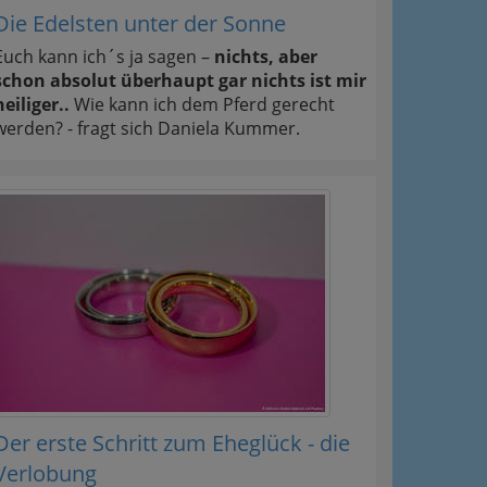
Die Edelsten unter der Sonne
Euch kann ich´s ja sagen –
nichts, aber
schon absolut überhaupt gar nichts ist mir
heiliger..
Wie kann ich dem Pferd gerecht
werden? - fragt sich Daniela Kummer.
Der erste Schritt zum Eheglück - die
Verlobung