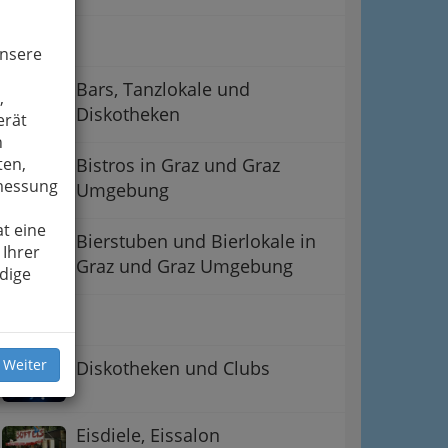
Bars
unsere
Bars, Tanzlokale und
,
Diskotheken
erät
n
ten,
Bistros in Graz und Graz
smessung
Umgebung
t eine
Bierstuben und Bierlokale in
 Ihrer
Graz und Graz Umgebung
dige
Buffet
 Weiter
Diskotheken und Clubs
Eisdiele, Eissalon