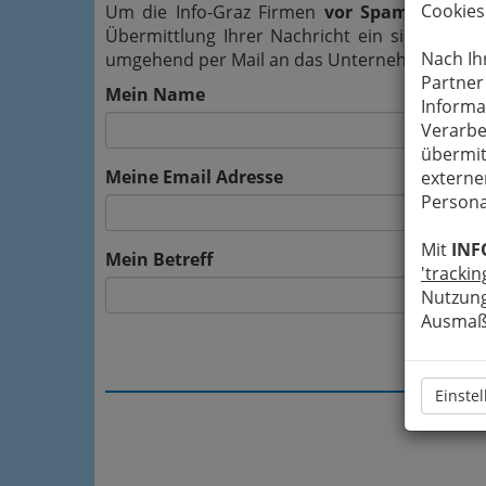
Cookies
Um die Info-Graz Firmen
vor Spam-Mails z
Übermittlung Ihrer Nachricht ein sicheres 
Nach Ih
umgehend per Mail an das Unternehmen Rene´
Partner
Mein Name
Informa
Verarbe
übermit
Meine Email Adresse
externe
Persona
Mit
INF
Mein Betreff
'trackin
Nutzung
Ausmaß 
Einste