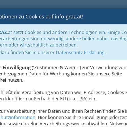
tionen zu Cookies auf info-graz.at!
B
F
G
B
GEN
LOGS
OTOS
ASTRONOMIE
RANCHEN
RAZ
.at setzt Cookies und andere Technologien ein. Einige C
ronomie
Kaffeerestaurant - Restaurantkaffee
rarbeitungen sind notwendig, andere helfen dabei, das An
ern oder wirtschaftlich zu betreiben.
benbäcker" GmbH & Co KG
 dazu finden Sie in unserer
Datenschutz Erklärung
.
N
er
Einwilligung
('Zustimmen & Weiter') zur Verwendung von
enbezogenen Daten für Werbung
können Sie unsere Seite
rei
nutzen.
chließt die Verarbeitung von Daten wie IP-Adresse, Cookies 
n Identifiern außerhalb der EU (u.a. USA) ein.
 zur Verarbeitung Ihrer Daten und Ihren Rechten finden Sie i
hutzinformation
. Hier können Sie Ihre Einwilligung jederzeit
fen sowie einzelne Verarbeitungszwecke abwählen. Notwen