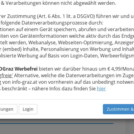
 & Verarbeitungen können nicht abgewählt werden.
rer Zustimmung (Art. 6 Abs. 1 lit. a DSGVO) führen wir und 
u bewahren
, verwenden wir an dieser Stelle zur
 folgende Datenverarbeitungsprozesse durch:
Formular. Ihre Nachricht wird nach dem Absenden
tionen auf einem Gerät speichern, abrufen und verarbeiten
Sorger weitergeleitet.
iten von Geräteinformationen welche aktiv durch das Endg
Meine Nachricht
telt werden, Webanalyse, Webseiten-Optimierung, Anzeige
r (embed) Inhalte, Personalisierung von Werbung und Inhal
lisierte Werbung auf Basis von Login-Daten, Werbeerfolg
OGraz Werbefrei
bieten wir darüber hinaus um € 4,99/Mona
gfreie'
Alternative, welche die Datenverarbeitungen im Zuge
 von info-graz.at von vornherein auf das unbedingt notwen
beschränkt – nähere Infos dazu finden Sie
hier
llungen
Login
Zustimmen &
Meine Nachricht senden