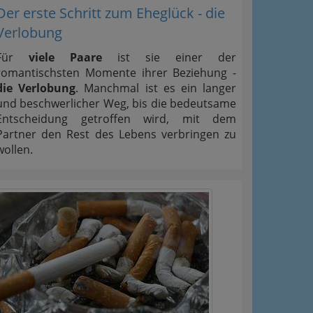
Der erste Schritt zum Eheglück - die
Verlobung
Für
viele Paare
ist sie einer der
romantischsten Momente ihrer Beziehung -
die Verlobung
. Manchmal ist es ein langer
und beschwerlicher Weg, bis die bedeutsame
Entscheidung getroffen wird, mit dem
Partner den Rest des Lebens verbringen zu
wollen.