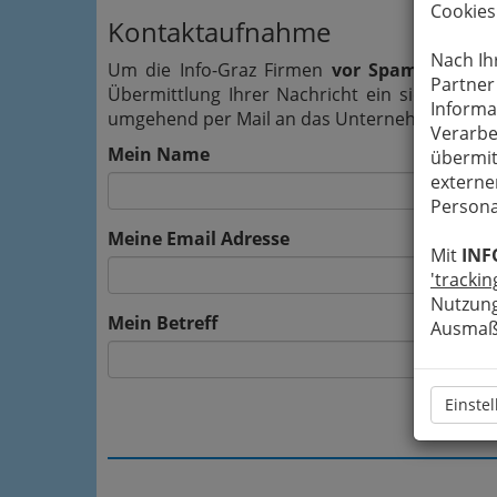
Cookies
Kontaktaufnahme
Nach Ih
Um die Info-Graz Firmen
vor Spam-Mails z
Partner
Übermittlung Ihrer Nachricht ein sicheres 
Informa
umgehend per Mail an das Unternehmen Albin 
Verarbe
Mein Name
übermit
externe
Persona
Meine Email Adresse
Mit
INF
'trackin
Nutzung
Mein Betreff
Ausmaß 
Einste