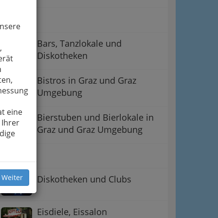
Bars
unsere
Bars, Tanzlokale und
,
Diskotheken
erät
n
ten,
Bistros in Graz und Graz
smessung
Umgebung
t eine
Bierstuben und Bierlokale in
 Ihrer
Graz und Graz Umgebung
dige
Buffet
 Weiter
Diskotheken und Clubs
Eisdiele, Eissalon