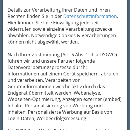
Details zur Verarbeitung Ihrer Daten und Ihren
Rechten finden Sie in der
Datenschutzinformation
.
Hier können Sie Ihre Einwilligung jederzeit
widerrufen sowie einzelne Verarbeitungszwecke
abwählen. Notwendige Cookies & Verarbeitungen
können nicht abgewählt werden.
Nach Ihrer Zustimmung (Art. 6 Abs. 1 lit. a DSGVO)
führen wir und unsere Partner folgende
Datenverarbeitungsprozesse durch:
Konditoreiwaren gelten bis heute oftmals als
Informationen auf einem Gerät speichern, abrufen
Luxusprodukte.
und verarbeiten, Verarbeiten von
Geräteinformationen welche aktiv durch das
Eine
Konditorei oder Konfiserie (auch
Endgerät übermittelt werden, Webanalyse,
Confiserie)
ist ein Handwerksbetrieb, der Fein-
Webseiten-Optimierung, Anzeigen externer (embed)
oder Süßgebäck herstellt. Die Produkte einer
Inhalte, Personalisierung von Werbung und
Konditorei werden in der Backstube hergestellt.
Inhalten, Personalisierte Werbung auf Basis von
Login-Daten, Werbeerfolgsmessung
Wichtige Erzeugnisse einer Konditorei sind
Torten, Kuchen, Cupcakes, Petit Fours,