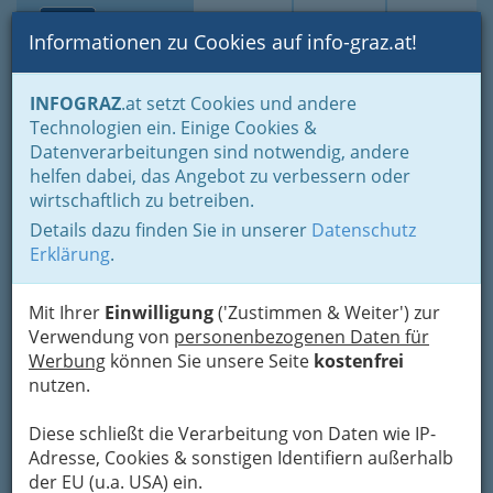
Toggle navi
Suche
Login
Menü
Informationen zu Cookies auf info-graz.at!
Home
Gastronomie
Cafés, Konditoreien & Eis
INFOGRAZ
.at setzt Cookies und andere
Café Konditoreien in Graz und Umgebung - Paradies für
Technologien ein. Einige Cookies &
Nachschkatzen
Datenverarbeitungen sind notwendig, andere
helfen dabei, das Angebot zu verbessern oder
Cafe Konditoreien - früher
wirtschaftlich zu betreiben.
eher Kaffeehaus - bieten
Details dazu finden Sie in unserer
Datenschutz
Erklärung
.
neben Kaffee und Tee feine
Mehlspeisen!
Mit Ihrer
Einwilligung
('Zustimmen & Weiter') zur
Verwendung von
personenbezogenen Daten für
Konditoreien betonen oft mehr
Werbung
können Sie unsere Seite
kostenfrei
die künstlerische Seite des
nutzen.
Handwerks.
Diese schließt die Verarbeitung von Daten wie IP-
Adresse, Cookies & sonstigen Identifiern außerhalb
der EU (u.a. USA) ein.