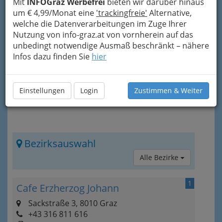
Mit
INFOGraz Werbefrei
bieten wir darüber hinaus
Cakepops
, Kekse, Pralinés, Speiseeis und
um € 4,99/Monat eine
'trackingfreie'
Alternative,
Pâtisserie
. Die Herstellung von Baumkuchen gilt
welche die Datenverarbeitungen im Zuge Ihrer
als die höchste Kunst der Konditorei. Dieses
Nutzung von info-graz.at von vornherein auf das
Produkt ist das Symbol des Konditorenbundes.
unbedingt notwendige Ausmaß beschränkt – nähere
Infos dazu finden Sie
hier
Einstellungen
Login
Zustimmen & Weiter
Bezirksauswahl
Alle Bezirke
1
Cafe Erzherzog Johann
Sackstraße 3, 8010 Graz
+43 316 811 616