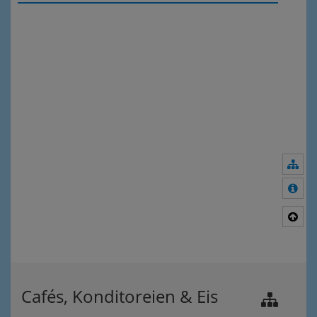
Nav
Meh
Nac
Cafés, Konditoreien & Eis