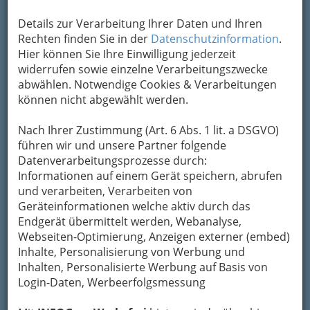
Details zur Verarbeitung Ihrer Daten und Ihren
Rechten finden Sie in der
Datenschutzinformation
.
Hier können Sie Ihre Einwilligung jederzeit
widerrufen sowie einzelne Verarbeitungszwecke
abwählen. Notwendige Cookies & Verarbeitungen
können nicht abgewählt werden.
Nach Ihrer Zustimmung (Art. 6 Abs. 1 lit. a DSGVO)
führen wir und unsere Partner folgende
Datenverarbeitungsprozesse durch:
Konditoreiwaren gelten bis heute oftmals als
Informationen auf einem Gerät speichern, abrufen
Luxusprodukte.
und verarbeiten, Verarbeiten von
Geräteinformationen welche aktiv durch das
Eine
Konditorei oder Konfiserie (auch
Endgerät übermittelt werden, Webanalyse,
Confiserie)
ist ein Handwerksbetrieb, der Fein-
Webseiten-Optimierung, Anzeigen externer (embed)
oder Süßgebäck herstellt. Die Produkte einer
Inhalte, Personalisierung von Werbung und
Konditorei werden in der Backstube hergestellt.
Inhalten, Personalisierte Werbung auf Basis von
Login-Daten, Werbeerfolgsmessung
Wichtige Erzeugnisse einer Konditorei sind
Torten, Kuchen, Cupcakes, Petit Fours,