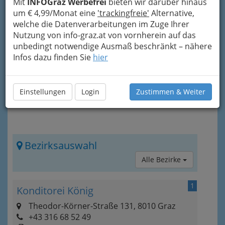
Mit
INFOGraz Werbefrei
bieten wir darüber hinaus
Cakepops
, Kekse, Pralinés, Speiseeis und
um € 4,99/Monat eine
'trackingfreie'
Alternative,
Pâtisserie
. Die Herstellung von Baumkuchen gilt
welche die Datenverarbeitungen im Zuge Ihrer
als die höchste Kunst der Konditorei. Dieses
Nutzung von info-graz.at von vornherein auf das
Produkt ist das Symbol des Konditorenbundes.
unbedingt notwendige Ausmaß beschränkt – nähere
Infos dazu finden Sie
hier
Einstellungen
Login
Zustimmen & Weiter
Bezirksauswahl
Alle Bezirke
1
Konditorei König
Theodor-Körner-Straße 131, 8010 Graz
+43 316 68 52 49