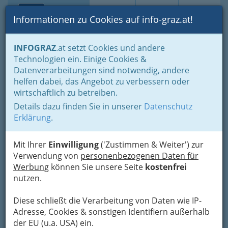
Toggle navi
Suche
Login
Menü
Informationen zu Cookies auf info-graz.at!
Home
Gastronomie
Cafés, Konditoreien & Eis
INFOGRAZ
.at setzt Cookies und andere
Café Konditoreien in Graz und Umgebung - Paradies für
Technologien ein. Einige Cookies &
Nachschkatzen
Datenverarbeitungen sind notwendig, andere
Nav
helfen dabei, das Angebot zu verbessern oder
Cafe Konditoreien - früher
wirtschaftlich zu betreiben.
Meh
eher Kaffeehaus - bieten
Details dazu finden Sie in unserer
Datenschutz
Erklärung
.
neben Kaffee und Tee feine
Mehlspeisen!
Mit Ihrer
Einwilligung
('Zustimmen & Weiter') zur
Verwendung von
personenbezogenen Daten für
Konditoreien betonen oft mehr
Werbung
können Sie unsere Seite
kostenfrei
die künstlerische Seite des
nutzen.
Handwerks.
Diese schließt die Verarbeitung von Daten wie IP-
Adresse, Cookies & sonstigen Identifiern außerhalb
der EU (u.a. USA) ein.