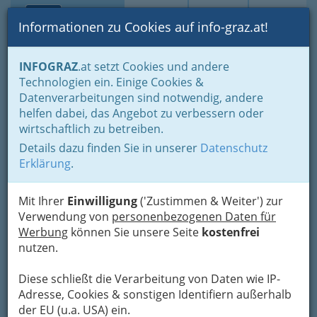
Toggle navi
Suche
Login
Menü
Informationen zu Cookies auf info-graz.at!
Home
Gastronomie
Cafés, Konditoreien & Eis
INFOGRAZ
.at setzt Cookies und andere
Café Konditoreien in Graz und Umgebung - Paradies für
Technologien ein. Einige Cookies &
Nachschkatzen
Datenverarbeitungen sind notwendig, andere
helfen dabei, das Angebot zu verbessern oder
Cafe Konditoreien - früher
wirtschaftlich zu betreiben.
eher Kaffeehaus - bieten
Details dazu finden Sie in unserer
Datenschutz
Erklärung
.
neben Kaffee und Tee feine
Mehlspeisen!
Mit Ihrer
Einwilligung
('Zustimmen & Weiter') zur
Verwendung von
personenbezogenen Daten für
Konditoreien betonen oft mehr
Werbung
können Sie unsere Seite
kostenfrei
die künstlerische Seite des
nutzen.
Handwerks.
Diese schließt die Verarbeitung von Daten wie IP-
Adresse, Cookies & sonstigen Identifiern außerhalb
der EU (u.a. USA) ein.