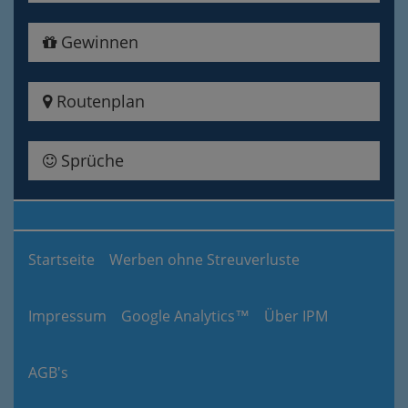
Gewinnen
Routenplan
Sprüche
Startseite
Werben ohne Streuverluste
Impressum
Google Analytics™
Über IPM
AGB's