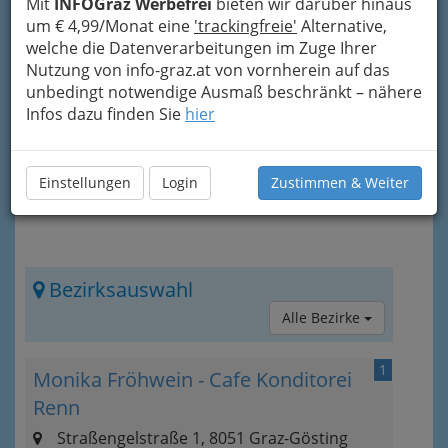
Mit
INFOGraz Werbefrei
bieten wir darüber hinaus
Cakepops
, Kekse, Pralinés, Speiseeis und
um € 4,99/Monat eine
'trackingfreie'
Alternative,
Pâtisserie
. Die Herstellung von Baumkuchen gilt
welche die Datenverarbeitungen im Zuge Ihrer
als die höchste Kunst der Konditorei. Dieses
Nutzung von info-graz.at von vornherein auf das
Produkt ist das Symbol des Konditorenbundes.
unbedingt notwendige Ausmaß beschränkt – nähere
Infos dazu finden Sie
hier
Einstellungen
Login
Zustimmen & Weiter
Bezirksauswahl
Alle Bezirke
1
Monika Fröhwein - Cafe Konditorei
Renn
Straßengelstraße 1, 8051 Graz-Gösting