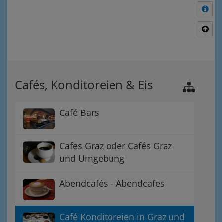
Meh
Nac
Cafés, Konditoreien & Eis
Café Bars
Cafes Graz oder Cafés Graz
und Umgebung
Abendcafés - Abendcafes
Café Konditoreien in Graz und