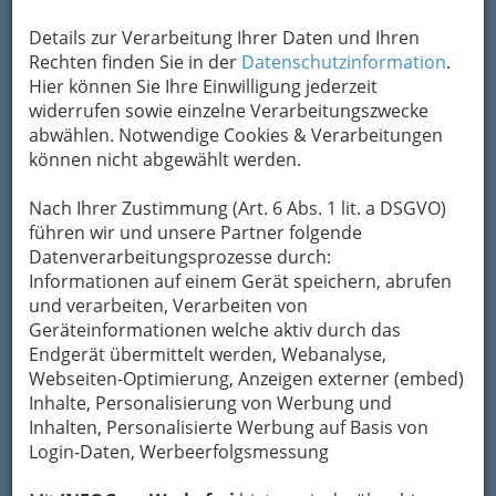
Details zur Verarbeitung Ihrer Daten und Ihren
Rechten finden Sie in der
Datenschutzinformation
.
Hier können Sie Ihre Einwilligung jederzeit
widerrufen sowie einzelne Verarbeitungszwecke
abwählen. Notwendige Cookies & Verarbeitungen
können nicht abgewählt werden.
Nach Ihrer Zustimmung (Art. 6 Abs. 1 lit. a DSGVO)
führen wir und unsere Partner folgende
Datenverarbeitungsprozesse durch:
Konditoreiwaren gelten bis heute oftmals als
Informationen auf einem Gerät speichern, abrufen
Luxusprodukte.
und verarbeiten, Verarbeiten von
Geräteinformationen welche aktiv durch das
Eine
Konditorei oder Konfiserie (auch
Endgerät übermittelt werden, Webanalyse,
Confiserie)
ist ein Handwerksbetrieb, der Fein-
Webseiten-Optimierung, Anzeigen externer (embed)
oder Süßgebäck herstellt. Die Produkte einer
Inhalte, Personalisierung von Werbung und
Konditorei werden in der Backstube hergestellt.
Inhalten, Personalisierte Werbung auf Basis von
Login-Daten, Werbeerfolgsmessung
Wichtige Erzeugnisse einer Konditorei sind
Torten, Kuchen, Cupcakes, Petit Fours,