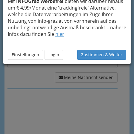
Mit
INFOGraz Werbefrei
bieten wir darüber hinaus
Meine Nachricht
um € 4,99/Monat eine
'trackingfreie'
Alternative,
welche die Datenverarbeitungen im Zuge Ihrer
Nutzung von info-graz.at von vornherein auf das
unbedingt notwendige Ausmaß beschränkt – nähere
Infos dazu finden Sie
hier
Einstellungen
Login
Zustimmen & Weiter
Meine Nachricht senden