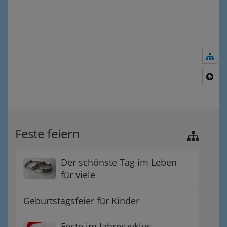
Nav
Nac
Feste feiern
Der schönste Tag im Leben
für viele
Geburtstagsfeier für Kinder
Feste im Jahreszyklus