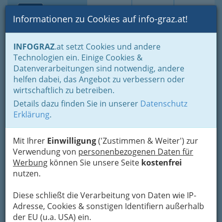
Toggle navi
Suche
Login
Menü
Informationen zu Cookies auf info-graz.at!
Home
Lifestyle
Feste feiern
INFOGRAZ
.at setzt Cookies und andere
Künstler und Showacts für Ihre Veranstaltung
Technologien ein. Einige Cookies &
MUSIC MEN aus
Datenverarbeitungen sind notwendig, andere
helfen dabei, das Angebot zu verbessern oder
Großhöflein
wirtschaftlich zu betreiben.
Details dazu finden Sie in unserer
Datenschutz
Schulgasse 1, 7051 Großhöflein
Erklärung
.
+43 2682 63832
+43 664 495 33 80
Mit Ihrer
Einwilligung
('Zustimmen & Weiter') zur
Verwendung von
personenbezogenen Daten für
Werbung
können Sie unsere Seite
kostenfrei
nutzen.
Karte
Diese schließt die Verarbeitung von Daten wie IP-
Adresse mit Google Maps anschauen
Adresse, Cookies & sonstigen Identifiern außerhalb
der EU (u.a. USA) ein.