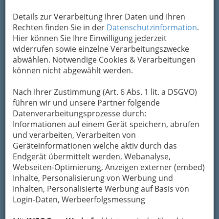
Details zur Verarbeitung Ihrer Daten und Ihren
Kontaktaufnahme
Rechten finden Sie in der
Datenschutzinformation
.
Hier können Sie Ihre Einwilligung jederzeit
Um die Info-Graz Firmen
vor Spam-Mails zu
widerrufen sowie einzelne Verarbeitungszwecke
bewahren
, verwenden wir an dieser Stelle zur
abwählen. Notwendige Cookies & Verarbeitungen
Übermittlung Ihrer Nachricht ein sicheres
können nicht abgewählt werden.
Formular. Ihre Nachricht wird nach dem
Absenden umgehend per Mail an das
Nach Ihrer Zustimmung (Art. 6 Abs. 1 lit. a DSGVO)
Unternehmen MUSIC MEN aus Großhöflein
führen wir und unsere Partner folgende
weitergeleitet.
Datenverarbeitungsprozesse durch:
Mein Name
Informationen auf einem Gerät speichern, abrufen
und verarbeiten, Verarbeiten von
Geräteinformationen welche aktiv durch das
Meine Email Adresse
Endgerät übermittelt werden, Webanalyse,
Webseiten-Optimierung, Anzeigen externer (embed)
Inhalte, Personalisierung von Werbung und
Inhalten, Personalisierte Werbung auf Basis von
Mein Betreff
Login-Daten, Werbeerfolgsmessung