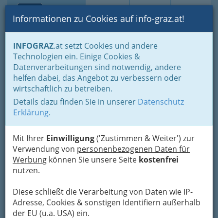
Toggle navi
Suche
Login
Menü
Informationen zu Cookies auf info-graz.at!
Home
Lebens-Guide
Nachwuchs, Eltern - Familien
INFOGRAZ
.at setzt Cookies und andere
Rund ums Lernen - Lerntypen, Lernmethoden
Technologien ein. Einige Cookies &
Lernberater Graz - Rechtschreibung, Legasthenie, Dyskalkulie
Datenverarbeitungen sind notwendig, andere
Carla Homann Schartl
helfen dabei, das Angebot zu verbessern oder
wirtschaftlich zu betreiben.
Grabenstraße 11, 8010 Graz
Details dazu finden Sie in unserer
Datenschutz
+43 699 1157 8790
Erklärung
.
Mit Ihrer
Einwilligung
('Zustimmen & Weiter') zur
Verwendung von
personenbezogenen Daten für
Karte
Werbung
können Sie unsere Seite
kostenfrei
nutzen.
Karte anzeigen
Diese schließt die Verarbeitung von Daten wie IP-
Kontaktaufnahme
Adresse, Cookies & sonstigen Identifiern außerhalb
der EU (u.a. USA) ein.