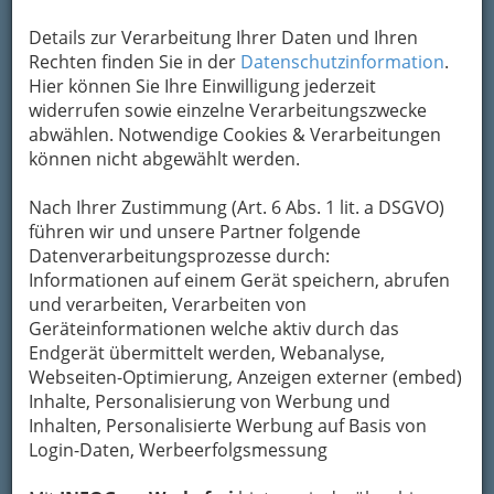
Um die Info-Graz Firmen
vor Spam-Mails zu
bewahren
, verwenden wir an dieser Stelle zur
Details zur Verarbeitung Ihrer Daten und Ihren
Übermittlung Ihrer Nachricht ein sicheres
Rechten finden Sie in der
Datenschutzinformation
.
Formular. Ihre Nachricht wird nach dem
Hier können Sie Ihre Einwilligung jederzeit
Absenden umgehend per Mail an das
widerrufen sowie einzelne Verarbeitungszwecke
Unternehmen Carla Homann Schartl
abwählen. Notwendige Cookies & Verarbeitungen
weitergeleitet.
können nicht abgewählt werden.
Mein Name
Nach Ihrer Zustimmung (Art. 6 Abs. 1 lit. a DSGVO)
führen wir und unsere Partner folgende
Datenverarbeitungsprozesse durch:
Meine Email Adresse
Informationen auf einem Gerät speichern, abrufen
und verarbeiten, Verarbeiten von
Geräteinformationen welche aktiv durch das
Mein Betreff
Endgerät übermittelt werden, Webanalyse,
Webseiten-Optimierung, Anzeigen externer (embed)
Inhalte, Personalisierung von Werbung und
Inhalten, Personalisierte Werbung auf Basis von
Meine Nachricht
Login-Daten, Werbeerfolgsmessung