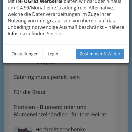
Mit
INFOGraz Werbefrei
bieten wir darüber hinaus
Planung erspart Ärger und
um € 4,99/Monat eine
'trackingfreie'
Alternative,
Stress vor dem Heiraten
welche die Datenverarbeitungen im Zuge Ihrer
Nutzung von info-graz.at von vornherein auf das
Brautmode - Hochzeitskleider
unbedingt notwendige Ausmaß beschränkt – nähere
Steiermark
Infos dazu finden Sie
hier
Auch während der Feier soll
alles wie am Schnürchen
Einstellungen
Login
Zustimmen & Weiter
klappen
Catering muss perfekt sein
Für die Braut
Floristen - Blumenbinder und
Blumeneinzelhändler - für Ihre Heirat
Hochzeitsgeschenke