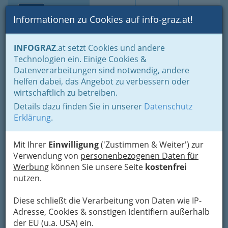
Toggle navi
Suche
Login
Menü
Informationen zu Cookies auf info-graz.at!
Home
Lifestyle
Feste feiern
INFOGRAZ
.at setzt Cookies und andere
Der schönste Tag im Leben für viele
Mode nach Maß
Technologien ein. Einige Cookies &
Schneiderei Ing H Hütter
Datenverarbeitungen sind notwendig, andere
Nav
helfen dabei, das Angebot zu verbessern oder
Mitterstraße 7, 8055 Graz
wirtschaftlich zu betreiben.
+43 316 292 617
Details dazu finden Sie in unserer
Datenschutz
+43 316 292 402
Erklärung
.
Mit Ihrer
Einwilligung
('Zustimmen & Weiter') zur
Verwendung von
personenbezogenen Daten für
Karte
Werbung
können Sie unsere Seite
kostenfrei
nutzen.
Adresse mit Google Maps anschauen
Diese schließt die Verarbeitung von Daten wie IP-
Adresse, Cookies & sonstigen Identifiern außerhalb
der EU (u.a. USA) ein.