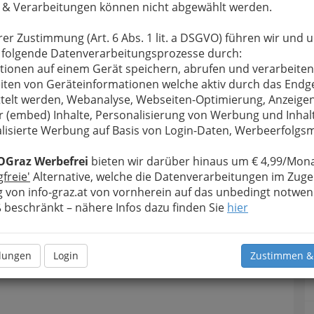
 & Verarbeitungen können nicht abgewählt werden.
u bewahren
, verwenden wir an dieser Stelle zur
Formular. Ihre Nachricht wird nach dem Absenden
rer Zustimmung (Art. 6 Abs. 1 lit. a DSGVO) führen wir und 
s IN MOVIMENTO weitergeleitet.
 folgende Datenverarbeitungsprozesse durch:
Meine Nachricht
tionen auf einem Gerät speichern, abrufen und verarbeiten
iten von Geräteinformationen welche aktiv durch das Endg
telt werden, Webanalyse, Webseiten-Optimierung, Anzeige
r (embed) Inhalte, Personalisierung von Werbung und Inhal
lisierte Werbung auf Basis von Login-Daten, Werbeerfolg
OGraz Werbefrei
bieten wir darüber hinaus um € 4,99/Mona
gfreie'
Alternative, welche die Datenverarbeitungen im Zuge
 von info-graz.at von vornherein auf das unbedingt notwen
beschränkt – nähere Infos dazu finden Sie
hier
Meine Nachricht senden
llungen
Login
Zustimmen &