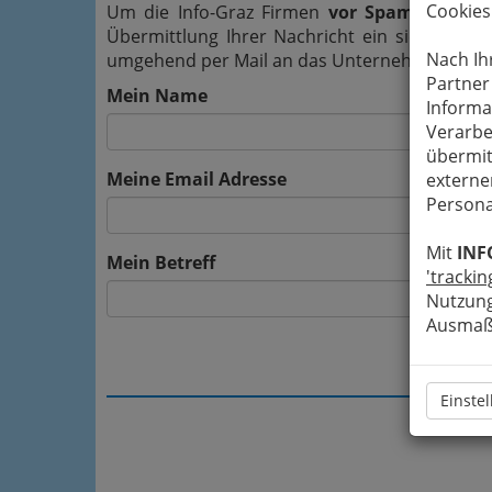
Cookies
Um die Info-Graz Firmen
vor Spam-Mails z
Übermittlung Ihrer Nachricht ein sicheres 
Nach Ih
umgehend per Mail an das Unternehmen Praxi
Partner
Mein Name
Informa
Verarbe
übermit
Meine Email Adresse
externe
Persona
Mit
INF
Mein Betreff
'trackin
Nutzung
Ausmaß 
Einste