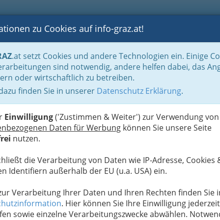
tionen zu Cookies auf info-graz.at!
B
F
G
B
GEN
LOGS
OTOS
ASTRONOMIE
RANCHEN
RAZ
.at setzt Cookies und andere Technologien ein. Einige C
apie
rarbeitungen sind notwendig, andere helfen dabei, das An
ern oder wirtschaftlich zu betreiben.
 dazu finden Sie in unserer
Datenschutz Erklärung
.
G
er
Einwilligung
('Zustimmen & Weiter') zur Verwendung von
enbezogenen Daten für Werbung
können Sie unsere Seite
rei
nutzen.
chließt die Verarbeitung von Daten wie IP-Adresse, Cookies 
n Identifiern außerhalb der EU (u.a. USA) ein.
 zur Verarbeitung Ihrer Daten und Ihren Rechten finden Sie i
hutzinformation
. Hier können Sie Ihre Einwilligung jederzeit
fen sowie einzelne Verarbeitungszwecke abwählen. Notwen