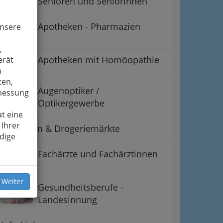
Senioren und Seniorinnen
Apotheken - Pharmazien
unsere
,
Apotheken mit Homöopathie
erät
n
ten,
Augenoptiker /
smessung
Optikergewerbe
t eine
 Ihrer
Drogerien & Drogeriemärkte
dige
Fachärzte und Fachärztinnen
 Weiter
Gesundheitsberufe -
Landesinnung