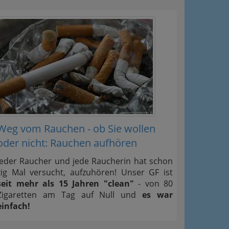
Weg vom Rauchen - ob Sie wollen
oder nicht: Rauchen aufhören
Jeder Raucher und jede Raucherin hat schon
zig Mal versucht, aufzuhören! Unser GF ist
seit mehr als 15 Jahren "clean"
- von 80
Zigaretten am Tag auf Null und
es war
einfach!