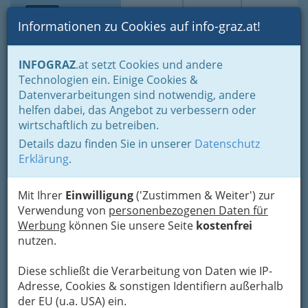
Toggle navi
Suche
Login
Menü
Informationen zu Cookies auf info-graz.at!
Home
Branchen
Gesundheit und Soziales
INFOGRAZ
.at setzt Cookies und andere
Allgemeinmediziner - Ärzte - Hausarzt
Technologien ein. Einige Cookies &
Dr. Roman Artner - Arzt für
Datenverarbeitungen sind notwendig, andere
helfen dabei, das Angebot zu verbessern oder
Allgemeinmedizin
wirtschaftlich zu betreiben.
Details dazu finden Sie in unserer
Datenschutz
Packerstraße 83, 8501 Lieboch
Erklärung
.
+43 3136 613 15 - 0
+43 3136 613 15 - 21
Mit Ihrer
Einwilligung
('Zustimmen & Weiter') zur
Verwendung von
personenbezogenen Daten für
Werbung
können Sie unsere Seite
kostenfrei
nutzen.
Karte
Diese schließt die Verarbeitung von Daten wie IP-
Karte anzeigen
Adresse, Cookies & sonstigen Identifiern außerhalb
der EU (u.a. USA) ein.