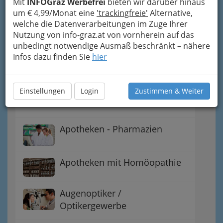
Mit
INFOGraz Werbefrei
bieten wir darüber hinaus
Adressen und Wissenswertes
um € 4,99/Monat eine
'trackingfreie'
Alternative,
zu Massage
welche die Datenverarbeitungen im Zuge Ihrer
Nutzung von info-graz.at von vornherein auf das
Allgemeinmediziner - Ärzte -
unbedingt notwendige Ausmaß beschränkt – nähere
Hausarzt
Infos dazu finden Sie
hier
Altenheime -
Pflegeeinrichtungen für
Einstellungen
Login
Zustimmen & Weiter
Senioren und Seniorinnen
Apotheken - Pharmazien
Apotheken mit Homöopathie
Augenoptiker /
Optikergewerbe